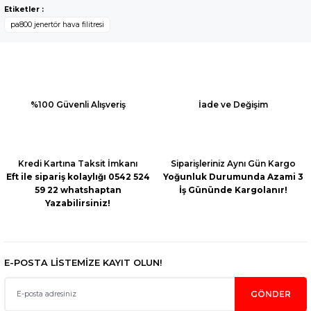
konularda yetersiz gördüğünüz noktaları öneri formunu
Yorum Yaz
Etiketler :
kullanarak tarafımıza iletebilirsiniz.
pa800 jenertör hava filitresi
Görüş ve önerileriniz için teşekkür ederiz.
Ürün resmi kalitesiz, bozuk veya görüntülenemiyor.
Ürün açıklamasında eksik bilgiler bulunuyor.
Ürün bilgilerinde hatalar bulunuyor.
%100 Güvenli Alışveriş
İade ve Değişim
Ürün fiyatı diğer sitelerden daha pahalı.
Bu ürüne benzer farklı alternatifler olmalı.
Kredi Kartına Taksit İmkanı
Siparişleriniz Aynı Gün Kargo
Eft ile sipariş kolaylığı 0542 524
Yoğunluk Durumunda Azami 3
59 22 whatshaptan
İş Gününde Kargolanır!
Yazabilirsiniz!
Gönder
E-POSTA LİSTEMİZE KAYIT OLUN!
GÖNDER