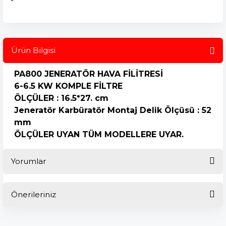
Ürün Bilgisi
PA800 JENERATÖR HAVA FİLİTRESİ
6-6.5 KW KOMPLE FİLTRE
ÖLÇÜLER : 16.5*27. cm
Jeneratör Karbüratör Montaj Delik Ölçüsü : 52
mm
ÖLÇÜLER UYAN TÜM MODELLERE UYAR.
Yorumlar
Önerileriniz
Bu ürüne ilk yorumu siz yapın!
Bu ürünün fiyat bilgisi, resim, ürün açıklamalarında ve diğer