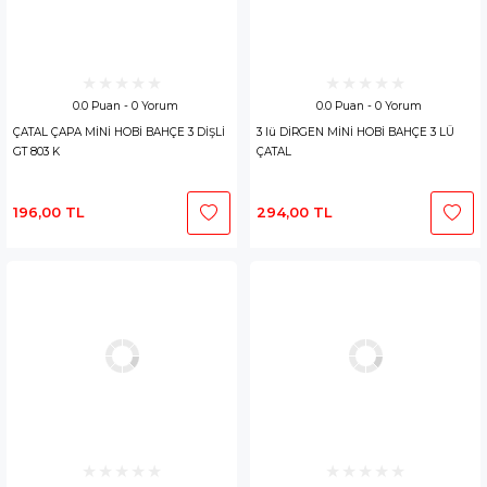
0.0 Puan - 0 Yorum
0.0 Puan - 0 Yorum
ÇATAL ÇAPA MİNİ HOBİ BAHÇE 3 DİŞLİ
3 lü DİRGEN MİNİ HOBİ BAHÇE 3 LÜ
GT 803 K
ÇATAL
196,00 TL
294,00 TL