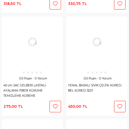
318,50 TL
330,75 TL
0.0 Puan - 0 Yorum
0.0 Puan - 0 Yorum
40 cm SAC GELBERİ LASTİKLİ
YENAL BASKILI SİVRİ ÇELTİK KÜREĞİ
AYALAMA İTBERİ KÜRÜME
BEL KÜREĞİ 3201
TEMİZLEME KÜREME
275,00 TL
450,00 TL