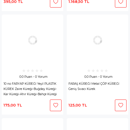
395,00 TL
1.168,50 TL
0.0 Puan - 0 Yorum
0.0 Puan - 0 Yorum
10 no FARYAP KÜREĞİ Yeşil PLASTİK
FARAŞ KÜREĞİ Metal ÇÖP KÜREĞİ
KÜREK Zaire Küreği-Buğday Küreği-
Geniş Sıvacı Kürek
Kar Küreği-Ahır Küreği-Bahçe Küreği
175,00 TL
125,00 TL