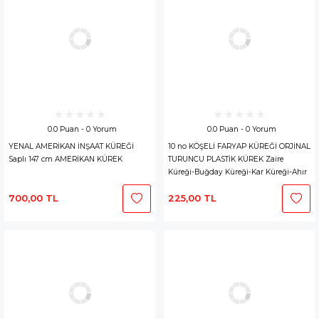
0.0 Puan - 0 Yorum
0.0 Puan - 0 Yorum
YENAL AMERİKAN İNŞAAT KÜREĞİ
10 no KÖŞELİ FARYAP KÜREĞİ ORJİNAL
Saplı 147 cm AMERİKAN KÜREK
TURUNCU PLASTİK KÜREK Zaire
Küreği-Buğday Küreği-Kar Küreği-Ahır
Küreği-Bahçe Küreği
700,00 TL
225,00 TL