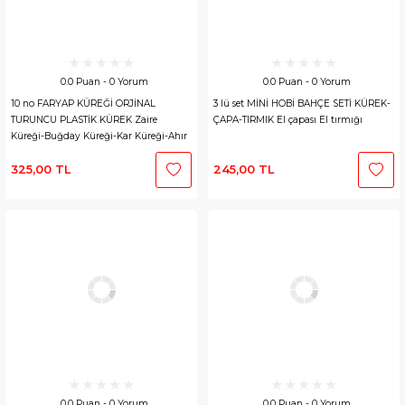
0.0 Puan - 0 Yorum
0.0 Puan - 0 Yorum
10 no FARYAP KÜREĞİ ORJİNAL
3 lü set MİNİ HOBİ BAHÇE SETİ KÜREK-
TURUNCU PLASTİK KÜREK Zaire
ÇAPA-TIRMIK El çapası El tırmığı
Küreği-Buğday Küreği-Kar Küreği-Ahır
Küreği-Bahçe Küreği
325,00 TL
245,00 TL
0.0 Puan - 0 Yorum
0.0 Puan - 0 Yorum