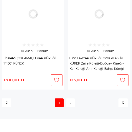
0.0 Puan - 0 Yorum
0.0 Puan - 0 Yorum
FİSKARS ÇOK AMAÇLI KAR KÜREĞİ
8 no FARYAP KÜREĞİ Mavi PLASTİK
141001 KÜREK
KÜREK Zaire Küreği-Buğday Küreği-
Kar Küreği-Ahır Küreği-Bahçe Küreği
1.710,00 TL
125,00 TL
1
2