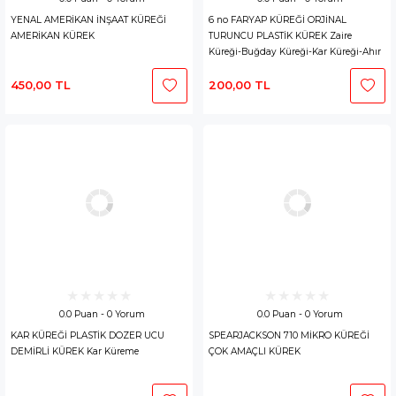
YENAL AMERİKAN İNŞAAT KÜREĞİ
6 no FARYAP KÜREĞİ ORJİNAL
AMERİKAN KÜREK
TURUNCU PLASTİK KÜREK Zaire
Küreği-Buğday Küreği-Kar Küreği-Ahır
Küreği-Bahçe Küreği
450,00 TL
200,00 TL
0.0 Puan - 0 Yorum
0.0 Puan - 0 Yorum
KAR KÜREĞİ PLASTİK DOZER UCU
SPEARJACKSON 710 MİKRO KÜREĞİ
DEMİRLİ KÜREK Kar Küreme
ÇOK AMAÇLI KÜREK