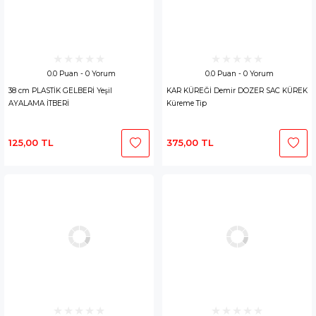
0.0 Puan - 0 Yorum
0.0 Puan - 0 Yorum
38 cm PLASTİK GELBERİ Yeşil
KAR KÜREĞİ Demir DOZER SAC KÜREK
AYALAMA İTBERİ
Küreme Tip
125,00 TL
375,00 TL