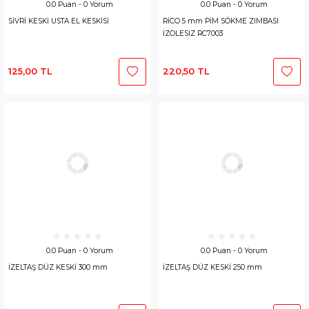
0.0 Puan - 0 Yorum
0.0 Puan - 0 Yorum
SİVRİ KESKİ USTA EL KESKİSİ
RİCO 5 mm PİM SÖKME ZIMBASI
İZOLESİZ RC7003
125,00 TL
220,50 TL
0.0 Puan - 0 Yorum
0.0 Puan - 0 Yorum
İZELTAŞ DÜZ KESKİ 300 mm
İZELTAŞ DÜZ KESKİ 250 mm