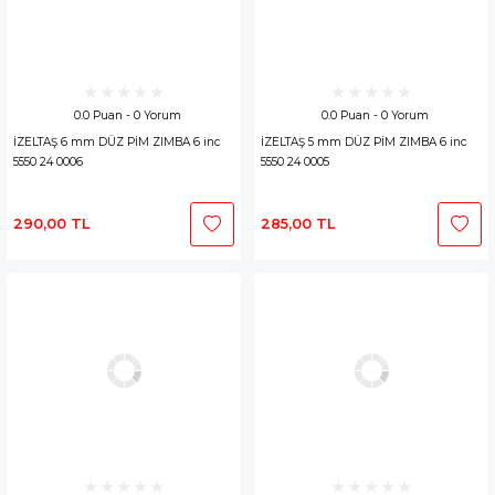
0.0 Puan - 0 Yorum
0.0 Puan - 0 Yorum
İZELTAŞ 6 mm DÜZ PİM ZIMBA 6 inc
İZELTAŞ 5 mm DÜZ PİM ZIMBA 6 inc
5550 24 0006
5550 24 0005
290,00 TL
285,00 TL