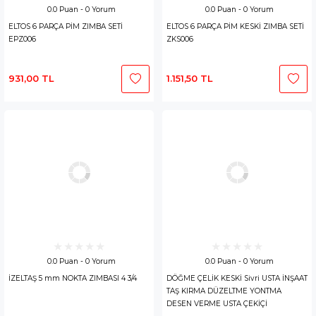
0.0 Puan - 0 Yorum
0.0 Puan - 0 Yorum
ELTOS 6 PARÇA PİM ZIMBA SETİ
ELTOS 6 PARÇA PİM KESKİ ZIMBA SETİ
EPZ006
ZKS006
931,00 TL
1.151,50 TL
0.0 Puan - 0 Yorum
0.0 Puan - 0 Yorum
İZELTAŞ 5 mm NOKTA ZIMBASI 4 3/4
DÖĞME ÇELİK KESKİ Sivri USTA İNŞAAT
TAŞ KIRMA DÜZELTME YONTMA
DESEN VERME USTA ÇEKİÇİ