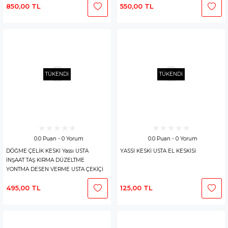
850,00 TL
550,00 TL
TÜKENDİ
TÜKENDİ
0.0 Puan - 0 Yorum
0.0 Puan - 0 Yorum
DÖĞME ÇELİK KESKİ Yassı USTA
YASSI KESKİ USTA EL KESKİSİ
İNŞAAT TAŞ KIRMA DÜZELTME
YONTMA DESEN VERME USTA ÇEKİÇİ
495,00 TL
125,00 TL