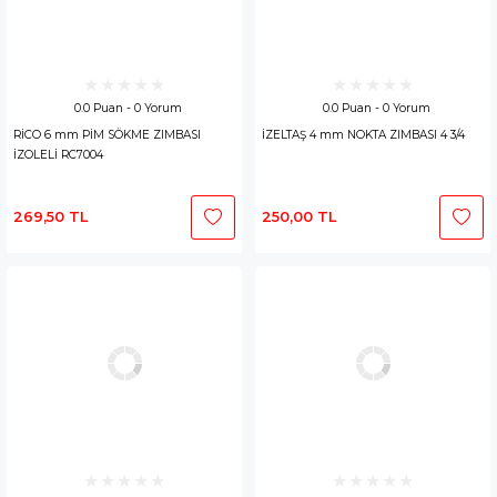
0.0 Puan - 0 Yorum
0.0 Puan - 0 Yorum
RİCO 6 mm PİM SÖKME ZIMBASI
İZELTAŞ 4 mm NOKTA ZIMBASI 4 3/4
İZOLELİ RC7004
269,50 TL
250,00 TL