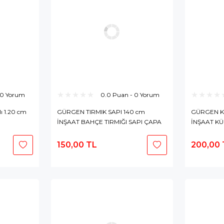
 0 Yorum
0.0 Puan - 0 Yorum
ı 1.20 cm
GÜRGEN TIRMIK SAPI 140 cm
GÜRGEN KÜ
İNŞAAT BAHÇE TIRMIĞI SAPI ÇAPA
İNŞAAT KÜ
SAPI
BAKIM
150,00 TL
200,00 
epete
Sepete
kle
Ekle