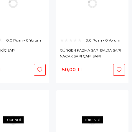
0.0 Puan - 0 Yorum
0.0 Puan - 0 Yorum
EKİÇ SAPI
GÜRGEN KAZMA SAPI BALTA SAPI
NACAK SAPI ÇAPI SAPI
L
150,00 TL
Sepete
Sepete
Ekle
Ekle
TÜKENDİ
TÜKENDİ