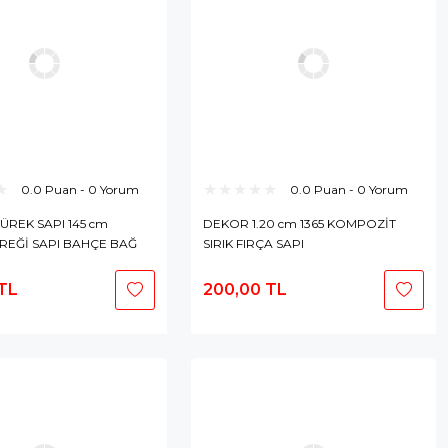
0.0 Puan - 0 Yorum
0.0 Puan - 0 Yorum
REK SAPI 145 cm
DEKOR 1.20 cm 1365 KOMPOZİT
REĞİ SAPI BAHÇE BAĞ
SIRIK FIRÇA SAPI
TL
200,00 TL
Sepete
Sepete
Ekle
Ekle