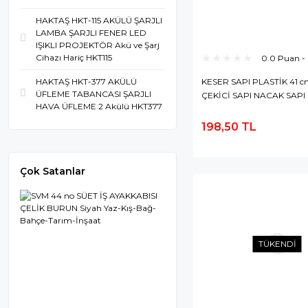
HAKTAŞ HKT-115 AKÜLÜ ŞARJLI
LAMBA ŞARJLI FENER LED
IŞIKLI PROJEKTÖR Akü ve Şarj
Cihazı Hariç HKT115
0.0 Puan -
KESER SAPI PLASTİK 41 
HAKTAŞ HKT-377 AKÜLÜ
ÜFLEME TABANCASI ŞARJLI
ÇEKİCİ SAPI NACAK SAPI
HAVA ÜFLEME 2 Akülü HKT377
198,50 TL
S
E
Çok Satanlar
TÜKENDİ