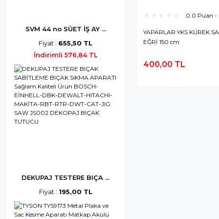
0.0 Puan -
SVM 44 no SÜET İŞ AY ...
YAPARLAR YKS KÜREK SAP
EĞRİ 150 cm
Fiyat :
655,50 TL
İndirimli 576,84 TL
400,00 TL
S
DEKUPAJ TESTERE BIÇA ...
Fiyat :
195,00 TL