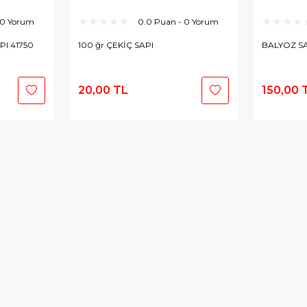
 0 Yorum
0.0 Puan - 0 Yorum
I 41750
100 ğr ÇEKİÇ SAPI
BALYOZ S
20,00 TL
150,00 
tokta Yok
Stokta Yok