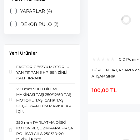
YAPARLAR (4)
DEKOR RULO (2)
Yeni Ürünler
0.0 Puan -
FACTOR GB53YK MOTORLU
GÜRGEN FIRÇA SAPI Vidal
YAN TIRPAN 3 HP BENZİNLİ
AHŞAP SIRIK
ÇALI TIRPANI
250 mm SULU BİLEME
100,00 TL
S
MAKİNASI TAŞI 250*12*50 TAŞ
MOTORU TAŞI ÇARK TAŞI
E
ÖLÇÜ UYAN TÜM MARKALAR
İÇİN
250 mm PARLATMA DİSKİ
KOTON KEÇE ZIMPARA FIRÇA
POLİSAJ CİLA 250*20*20
DİKİŞLİ KEÇE