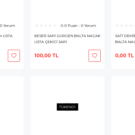
 0 Yorum
0.0 Puan - 0 Yorum
cm USTA
KESER SAPI GÜRGEN BALTA NACAK
SAİT DEMİ
USTA ÇEKİCİ SAPI
BALTA NAC
100,00 TL
0,00 TL
epete
Sepete
kle
Ekle
TÜKENDİ