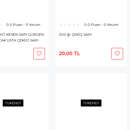
0.0 Puan - 0 Yorum
0.0 Puan - 0 Yorum
RCİ KESER SAPI GÜRGEN
200 ğr ÇEKİÇ SAPI
AK USTA ÇEKİCİ SAPI
20,00 TL
Stokta Yok
Stokta Yok
TÜKENDİ
TÜKENDİ