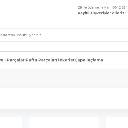
Eft ile ödeme imkanı 0542 52
Keyifli alışverişler dileriz!
alı Parçaları
Pafta Parçaları
Tekerler
Çapa
İlaçlama