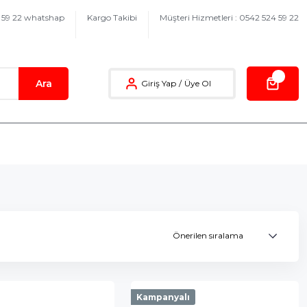
4 59 22 whatshap
Kargo Takibi
Müşteri Hizmetleri : 0542 524 59 22
Ara
Giriş Yap
/
Üye Ol
Kampanyalı