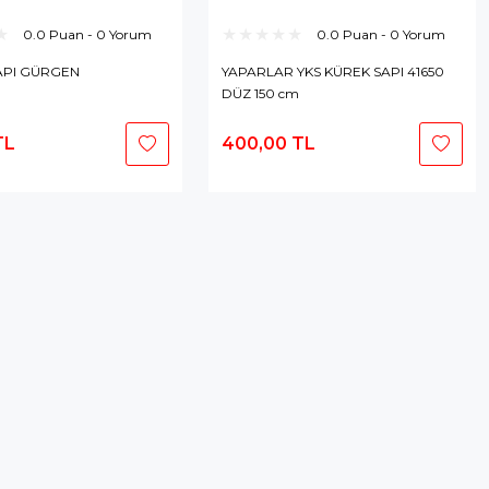
0.0 Puan - 0 Yorum
0.0 Puan - 0 Yorum
API GÜRGEN
YAPARLAR YKS KÜREK SAPI 41650
DÜZ 150 cm
TL
400,00 TL
Stokta Yok
Stokta Yok