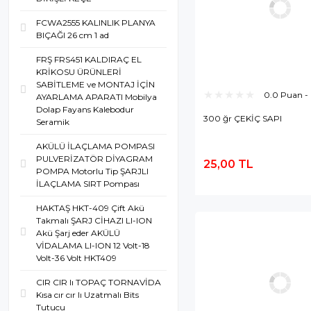
FCWA2555 KALINLIK PLANYA
BIÇAĞI 26 cm 1 ad
FRŞ FRS451 KALDIRAÇ EL
KRİKOSU ÜRÜNLERİ
SABİTLEME ve MONTAJ İÇİN
0.0 Puan -
AYARLAMA APARATI Mobilya
Dolap Fayans Kalebodur
300 ğr ÇEKİÇ SAPI
Seramik
AKÜLÜ İLAÇLAMA POMPASI
PULVERİZATÖR DİYAGRAM
25,00 TL
POMPA Motorlu Tip ŞARJLI
S
İLAÇLAMA SIRT Pompası
E
HAKTAŞ HKT-409 Çift Akü
Takmalı ŞARJ CİHAZI LI-ION
Akü Şarj eder AKÜLÜ
VİDALAMA LI-ION 12 Volt-18
Volt-36 Volt HKT409
CIR CIR lı TOPAÇ TORNAVİDA
Kısa cır cır lı Uzatmalı Bits
Tutucu