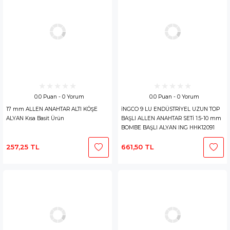
0.0 Puan - 0 Yorum
0.0 Puan - 0 Yorum
17 mm ALLEN ANAHTAR ALTI KÖŞE
İNGCO 9 LU ENDÜSTRİYEL UZUN TOP
ALYAN Kısa Basit Ürün
BAŞLI ALLEN ANAHTAR SETİ 1.5-10 mm
BOMBE BAŞLI ALYAN ING HHK12091
257,25 TL
661,50 TL