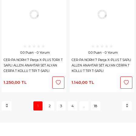
0.0 Puan - 0 Yorum
0.0 Puan - 0 Yorum
CER-PA NORM 7 Parça X-PLUS TORX T
CER-PA NORM 7 Parça X-PLUS T SAPLI
SAPLI ALLEN ANAHTAR SET ALYAN
ALLEN ANAHTAR SET ALYAN CERPA T
CERPA T KOLLU T TİPİ T-SAPLI
KOLLU T TİPİ T-SAPLI
1.250,00 TL
1.140,00 TL
1
2
3
4
..
18