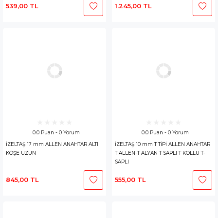
539,00 TL
1.245,00 TL
0.0 Puan - 0 Yorum
0.0 Puan - 0 Yorum
İZELTAŞ 17 mm ALLEN ANAHTAR ALTI
İZELTAŞ 10 mm T TİPİ ALLEN ANAHTAR
KÖŞE UZUN
T ALLEN-T ALYAN T SAPLI T KOLLU T-
SAPLI
845,00 TL
555,00 TL