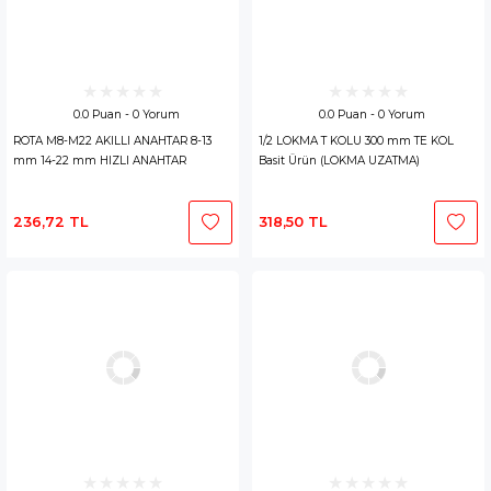
0.0 Puan - 0 Yorum
0.0 Puan - 0 Yorum
ROTA M8-M22 AKILLI ANAHTAR 8-13
1/2 LOKMA T KOLU 300 mm TE KOL
mm 14-22 mm HIZLI ANAHTAR
Basit Ürün (LOKMA UZATMA)
236,72 TL
318,50 TL