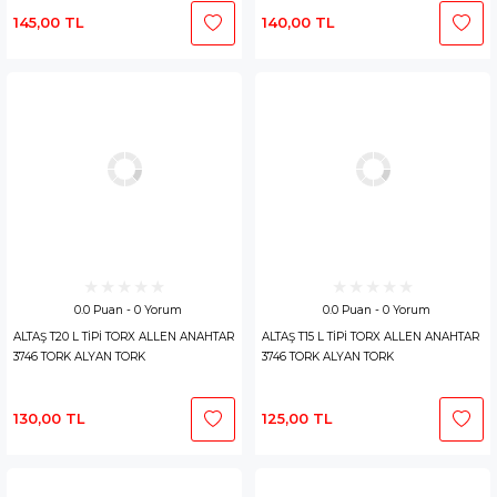
145,00 TL
140,00 TL
0.0 Puan - 0 Yorum
0.0 Puan - 0 Yorum
ALTAŞ T20 L TİPİ TORX ALLEN ANAHTAR
ALTAŞ T15 L TİPİ TORX ALLEN ANAHTAR
3746 TORK ALYAN TORK
3746 TORK ALYAN TORK
130,00 TL
125,00 TL