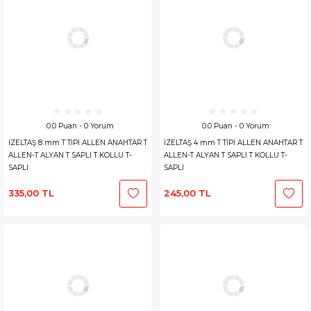
0.0 Puan - 0 Yorum
0.0 Puan - 0 Yorum
İZELTAŞ 8 mm T TİPİ ALLEN ANAHTAR T
İZELTAŞ 4 mm T TİPİ ALLEN ANAHTAR T
ALLEN-T ALYAN T SAPLI T KOLLU T-
ALLEN-T ALYAN T SAPLI T KOLLU T-
SAPLI
SAPLI
335,00 TL
245,00 TL