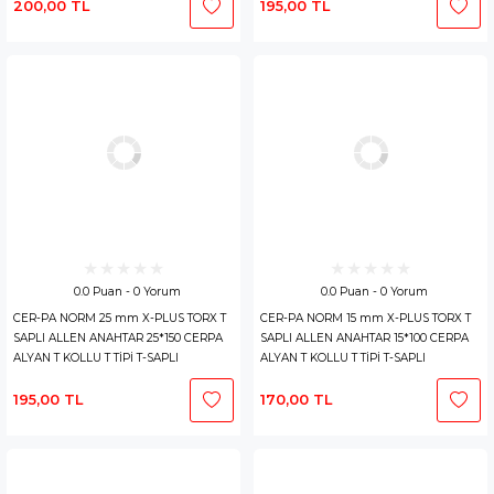
200,00 TL
195,00 TL
0.0 Puan - 0 Yorum
0.0 Puan - 0 Yorum
CER-PA NORM 25 mm X-PLUS TORX T
CER-PA NORM 15 mm X-PLUS TORX T
SAPLI ALLEN ANAHTAR 25*150 CERPA
SAPLI ALLEN ANAHTAR 15*100 CERPA
ALYAN T KOLLU T TİPİ T-SAPLI
ALYAN T KOLLU T TİPİ T-SAPLI
195,00 TL
170,00 TL