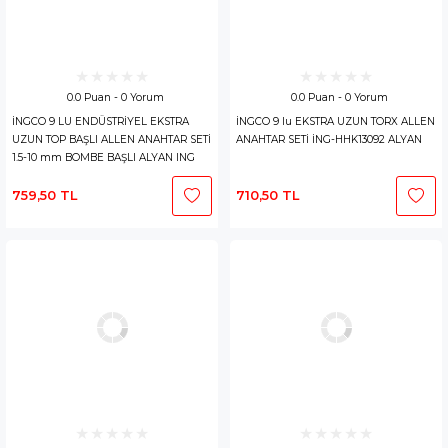
0.0 Puan - 0 Yorum
0.0 Puan - 0 Yorum
İNGCO 9 LU ENDÜSTRİYEL EKSTRA
İNGCO 9 lu EKSTRA UZUN TORX ALLEN
UZUN TOP BAŞLI ALLEN ANAHTAR SETİ
ANAHTAR SETİ İNG-HHK13092 ALYAN
1.5-10 mm BOMBE BAŞLI ALYAN ING
HHK12092
759,50 TL
710,50 TL