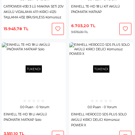
CATPOWER 4130 3 LÜ MAKİNA SETİ 20V
EİNHELL TE-HD 18 Lİ KİT AKÜLÜ
AKÜLÜ VİDALAMA 4111-KIRICI 4125-
PNÖMATİK MATKAP
TAŞLAMA 4132 BRUSHLESS Kömürsüz
Solo Akü Dahil Değildir
6.703,20 TL
15.945,78 TL
9.576,00 TL
TÜKENDİ
TÜKENDİ
0.0 Puan - 0 Yorum
0.0 Puan - 0 Yorum
EİNHELL TE-HD 18 Lİ AKÜLÜ
EİNHELL HEROCCO SDS PLUS SOLO
PNÖMATİK MATKAP Solo
AKÜLÜ KIRICI DELİCİ Kömürsüz
POWER X
3.551,10 TL