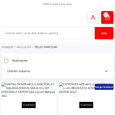
%100 Güvenli alış veriş
Ara
Anasayfa
AKÜLÜLER
DELİCİ KIRICILAR
Stoktakiler
Kargo bedava
TÜKENDİ
TÜKENDİ