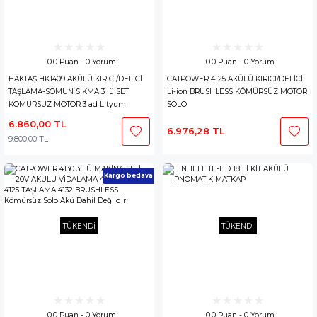
0.0 Puan - 0 Yorum
0.0 Puan - 0 Yorum
HAKTAŞ HKT409 AKÜLÜ KIRICI/DELİCİ-
CATPOWER 4125 AKÜLÜ KIRICI/DELİCİ
TAŞLAMA-SOMUN SIKMA 3 lü SET
Li-ion BRUSHLESS KÖMÜRSÜZ MOTOR
KÖMÜRSÜZ MOTOR 3 ad Lityum
SOLO
Batarya Akü
6.860,00 TL
6.976,28 TL
9.800,00 TL
Kargo bedava
TÜKENDİ
TÜKENDİ
0.0 Puan - 0 Yorum
0.0 Puan - 0 Yorum