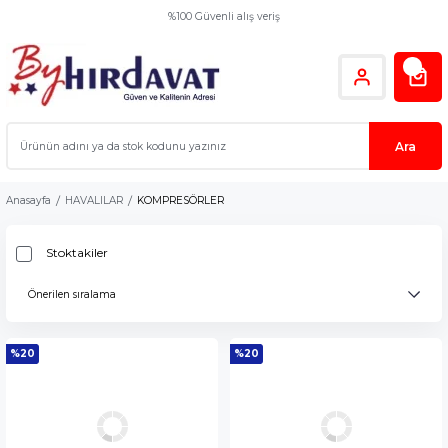
%100 Güvenli alış veriş
Ara
Anasayfa
HAVALILAR
KOMPRESÖRLER
Stoktakiler
%20
%20