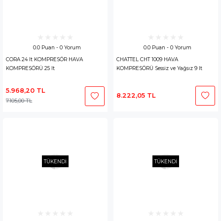
0.0 Puan - 0 Yorum
0.0 Puan - 0 Yorum
CORA 24 lt KOMPRESÖR HAVA
CHATTEL CHT 1009 HAVA
KOMPRESÖRÜ 25 lt
KOMPRESÖRÜ Sessiz ve Yağsız 9 lt
5.968,20 TL
8.222,05 TL
7.105,00 TL
TÜKENDİ
TÜKENDİ