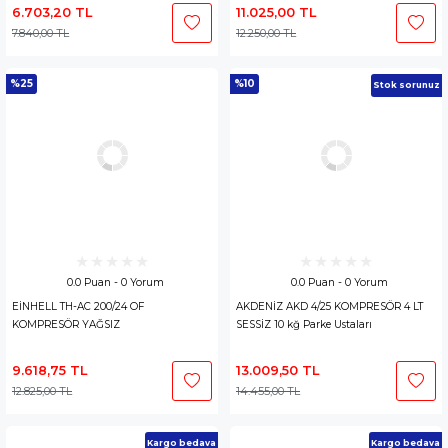
6.703,20 TL
11.025,00 TL
7.840,00 TL
12.250,00 TL
%25
%10
Stok sorunuz
0.0 Puan - 0 Yorum
0.0 Puan - 0 Yorum
EİNHELL TH-AC 200/24 OF
AKDENİZ AKD 4/25 KOMPRESÖR 4 LT
KOMPRESÖR YAĞSIZ
SESSİZ 10 kğ Parke Ustaları
9.618,75 TL
13.009,50 TL
12.825,00 TL
14.455,00 TL
Kargo bedava
Kargo bedava