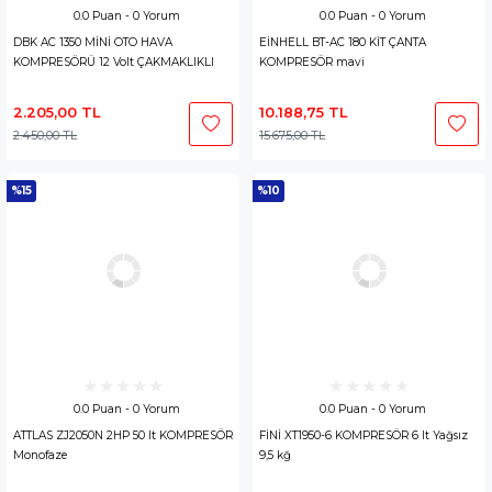
0.0 Puan - 0 Yorum
0.0 Puan - 0 Yorum
DBK AC 1350 MİNİ OTO HAVA
EİNHELL BT-AC 180 KİT ÇANTA
KOMPRESÖRÜ 12 Volt ÇAKMAKLIKLI
KOMPRESÖR mavi
2.205,00 TL
10.188,75 TL
2.450,00 TL
15.675,00 TL
%15
%10
0.0 Puan - 0 Yorum
0.0 Puan - 0 Yorum
ATTLAS ZJ2050N 2HP 50 lt KOMPRESÖR
FİNİ XT1950-6 KOMPRESÖR 6 lt Yağsız
Monofaze
9,5 kğ