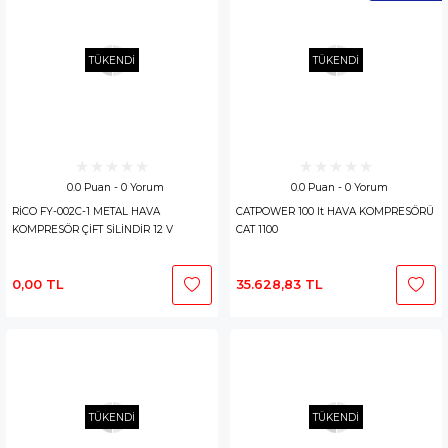
TÜKENDİ
TÜKENDİ
0.0 Puan - 0 Yorum
0.0 Puan - 0 Yorum
RİCO FY-002C-1 METAL HAVA
CATPOWER 100 lt HAVA KOMPRESÖRÜ
KOMPRESÖR ÇİFT SİLİNDİR 12 V
CAT 1100
0,00 TL
35.628,83 TL
TÜKENDİ
TÜKENDİ