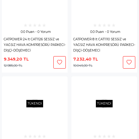
0.0 Puan - 0 Yorum
0.0 Puan - 0 Yorum
CATPOWER 24 lt CAT1126 SESSİZ ve
CATPOWER 8 lt CAT1110 SESSİZ ve
YAĞSIZ HAVA KOMPRESÖRÜ PARKECİ-
YAĞSIZ HAVA KOMPRESÖRÜ PARKECİ-
DİŞÇİ-DÖŞEMECİ
DİŞÇİ-DÖŞEMECİ
9.349,20 TL
7.232,40 TL
12.985,00 TL
10.045,00 TL
TÜKENDİ
TÜKENDİ