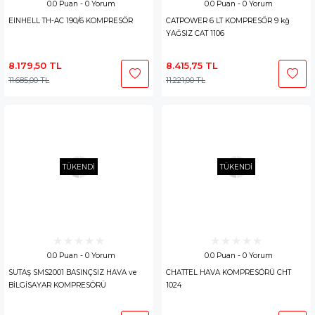
0.0 Puan - 0 Yorum
0.0 Puan - 0 Yorum
EİNHELL TH-AC 190/6 KOMPRESÖR
CATPOWER 6 LT KOMPRESÖR 9 kğ
YAĞSIZ CAT 1106
8.179,50 TL
8.415,75 TL
11.685,00 TL
11.221,00 TL
TÜKENDİ
TÜKENDİ
0.0 Puan - 0 Yorum
0.0 Puan - 0 Yorum
SUTAŞ SMS2001 BASINÇSIZ HAVA ve
CHATTEL HAVA KOMPRESÖRÜ CHT
BİLGİSAYAR KOMPRESÖRÜ
1024