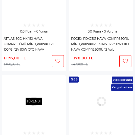
0.0 Puan - 0 Yorum
0.0 Puan - 0 Yorum
ATTLAS ECO HK 150 HAVA
RODEX RDX7301 HAVA KOMPRESÖRÜ
KOMPRESÖRÜ MİNİ Çakmak lıklı
MİNİ Çakmaklıklı 150PSI 12V 90W OTO
100PSI 12V 90W OTO HAVA
HAVA KOMPRESÖRÜ 12 Volt
KOMPRESÖRÜ 12 Volt
1.176,00 TL
1.176,00 TL
1.470,00 TL
1.470,00 TL
%35
Stok sorunuz
Kargo bedava
TÜKENDİ