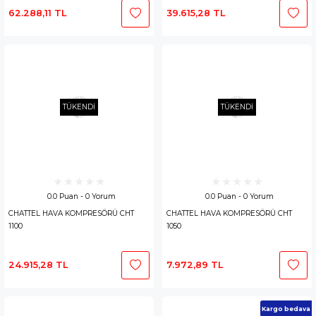
62.288,11 TL
39.615,28 TL
TÜKENDİ
TÜKENDİ
0.0 Puan - 0 Yorum
0.0 Puan - 0 Yorum
CHATTEL HAVA KOMPRESÖRÜ CHT
CHATTEL HAVA KOMPRESÖRÜ CHT
1100
1050
24.915,28 TL
7.972,89 TL
Kargo bedava