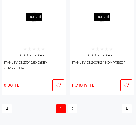
TÜKENDİ
TÜKENDİ
0.0 Puan - 0 Yorum
0.0 Puan - 0 Yorum
STANLEY DN230/10/50 DİKEY
STANLEY DN200/8/24 KOMPRESÖR
KOMPRESÖR
0,00 TL
11.710,17 TL
1
2