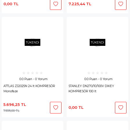
0,00 TL
7.225,44 TL
TÜKENDİ
TÜKENDİ
0.0 Puan - 0 Yorum
0.0 Puan - 0 Yorum
ATTLAS ZJ2025N 24 lt KOMPRESÖR
STANLEY DN270/10/100V DİKEY
Monofaze
KOMPRESÖR 100 lt
5.696,25 TL
0,00 TL
7.595,00 TL