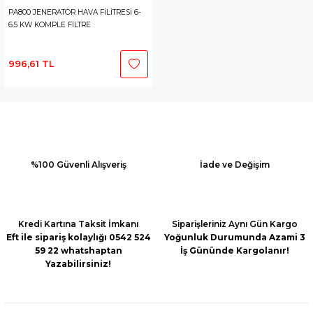
PA800 JENERATÖR HAVA FİLİTRESİ 6-
6.5 KW KOMPLE FİLTRE
996,61 TL
%100 Güvenli Alışveriş
İade ve Değişim
Kredi Kartına Taksit İmkanı
Siparişleriniz Aynı Gün Kargo
Eft ile sipariş kolaylığı 0542 524
Yoğunluk Durumunda Azami 3
59 22 whatshaptan
İş Gününde Kargolanır!
Yazabilirsiniz!