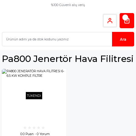
%100 Güvenli alış veriş
Ara
Pa800 Jenertör Hava Filitresi
TÜKENDİ
0.0 Puan - 0 Yorum