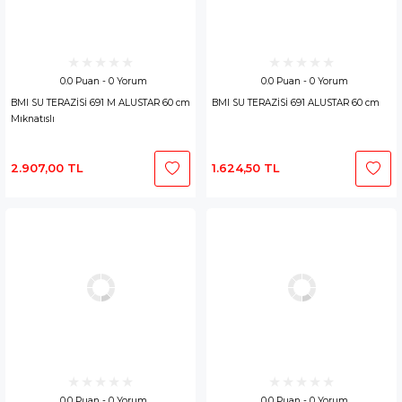
0.0 Puan - 0 Yorum
0.0 Puan - 0 Yorum
BMI SU TERAZİSİ 691 M ALUSTAR 60 cm
BMI SU TERAZİSİ 691 ALUSTAR 60 cm
Mıknatıslı
2.907,00 TL
1.624,50 TL
0.0 Puan - 0 Yorum
0.0 Puan - 0 Yorum