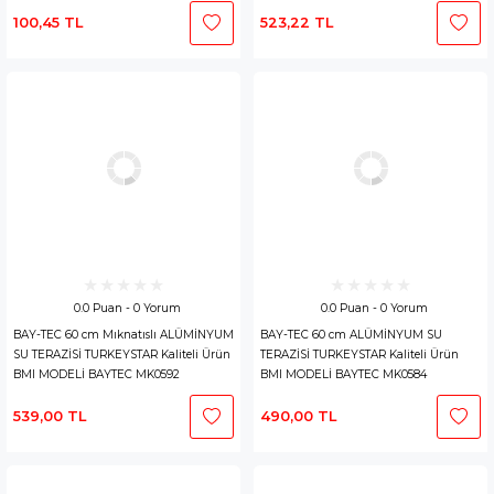
100,45 TL
523,22 TL
0.0 Puan - 0 Yorum
0.0 Puan - 0 Yorum
BAY-TEC 60 cm Mıknatıslı ALÜMİNYUM
BAY-TEC 60 cm ALÜMİNYUM SU
SU TERAZİSİ TURKEYSTAR Kaliteli Ürün
TERAZİSİ TURKEYSTAR Kaliteli Ürün
BMI MODELİ BAYTEC MK0592
BMI MODELİ BAYTEC MK0584
539,00 TL
490,00 TL