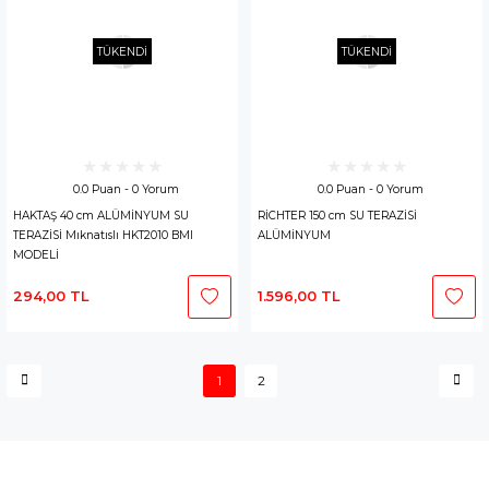
TÜKENDİ
TÜKENDİ
0.0 Puan - 0 Yorum
0.0 Puan - 0 Yorum
HAKTAŞ 40 cm ALÜMİNYUM SU
RİCHTER 150 cm SU TERAZİSİ
TERAZİSİ Mıknatıslı HKT2010 BMI
ALÜMİNYUM
MODELİ
294,00 TL
1.596,00 TL
1
2