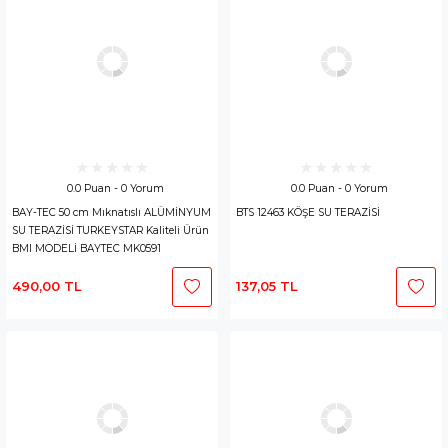
0.0 Puan - 0 Yorum
0.0 Puan - 0 Yorum
BAY-TEC 50 cm Mıknatıslı ALÜMİNYUM
BTS 12463 KÖŞE SU TERAZİSİ
SU TERAZİSİ TURKEYSTAR Kaliteli Ürün
BMI MODELİ BAYTEC MK0591
490,00 TL
137,05 TL