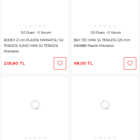
0.0 Puan - 0 Yorum
0.0 Puan - 0 Yorum
RODEX 21 cm PLASTİK MIKNATISLI SU
BAY-TEC MİNİ SU TERAZİSİ 225 mm
TERAZİSİ SUM21 MİNİ SU TERAZİSİ
MK0680 Plastik Mıknatıslı
Mıknatıslı
205,80 TL
98,00 TL