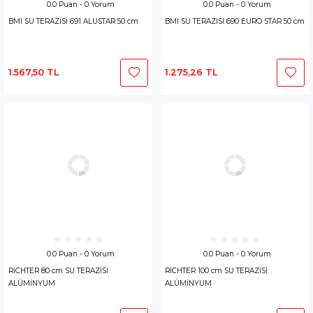
0.0 Puan - 0 Yorum
0.0 Puan - 0 Yorum
BMI SU TERAZİSİ 691 ALUSTAR 50 cm
BMI SU TERAZISI 690 EURO STAR 50 cm
1.567,50 TL
1.275,26 TL
0.0 Puan - 0 Yorum
0.0 Puan - 0 Yorum
RİCHTER 80 cm SU TERAZİSİ
RİCHTER 100 cm SU TERAZİSİ
ALÜMİNYUM
ALÜMİNYUM