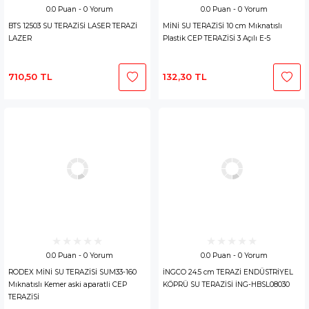
0.0 Puan - 0 Yorum
0.0 Puan - 0 Yorum
BTS 12503 SU TERAZİSİ LASER TERAZİ
MİNİ SU TERAZİSİ 10 cm Mıknatıslı
LAZER
Plastik CEP TERAZİSİ 3 Açılı E-5
710,50 TL
132,30 TL
0.0 Puan - 0 Yorum
0.0 Puan - 0 Yorum
RODEX MİNİ SU TERAZİSİ SUM33-160
İNGCO 24.5 cm TERAZİ ENDÜSTRİYEL
Mıknatıslı Kemer aski aparatli CEP
KÖPRÜ SU TERAZİSİ İNG-HBSL08030
TERAZİSİ