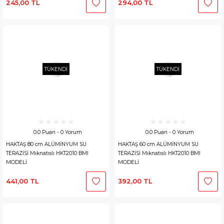
245,00 TL
294,00 TL
TÜKENDİ
TÜKENDİ
0.0 Puan - 0 Yorum
0.0 Puan - 0 Yorum
HAKTAŞ 80 cm ALÜMİNYUM SU
HAKTAŞ 60 cm ALÜMİNYUM SU
TERAZİSİ Mıknatıslı HKT2010 BMI
TERAZİSİ Mıknatıslı HKT2010 BMI
MODELİ
MODELİ
441,00 TL
392,00 TL