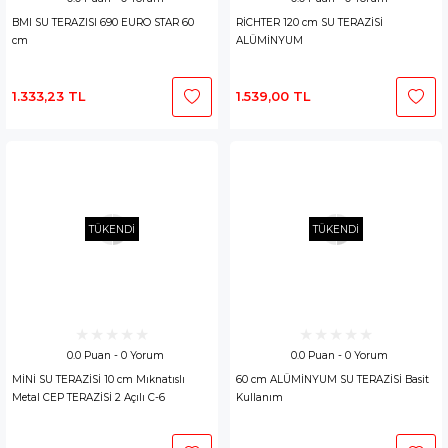
BMI SU TERAZISI 690 EURO STAR 60
RİCHTER 120 cm SU TERAZİSİ
cm
ALÜMİNYUM
1.333,23 TL
1.539,00 TL
TÜKENDİ
TÜKENDİ
0.0 Puan - 0 Yorum
0.0 Puan - 0 Yorum
MİNİ SU TERAZİSİ 10 cm Mıknatıslı
60 cm ALÜMİNYUM SU TERAZİSİ Basit
Metal CEP TERAZİSİ 2 Açılı C-6
Kullanım