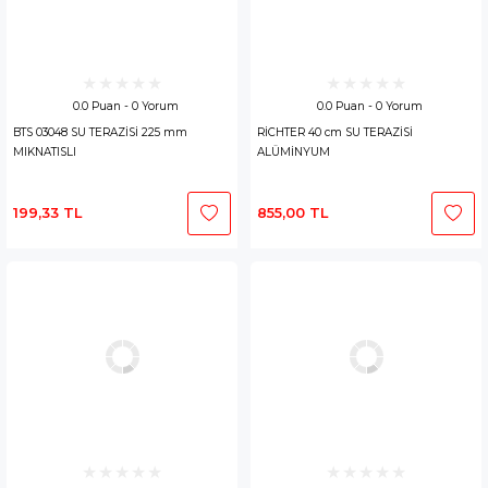
0.0 Puan - 0 Yorum
0.0 Puan - 0 Yorum
BTS 03048 SU TERAZİSİ 225 mm
RİCHTER 40 cm SU TERAZİSİ
MIKNATISLI
ALÜMİNYUM
199,33 TL
855,00 TL