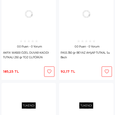
0.0 Puan - 0 Yorum
0.0 Puan - 0 Yorum
AKFİX WA500 ÖZEL DUVAR KAĞIDI
PASS 350 ğr BEYAZ AHŞAP TUTKAL Su
TUTKALI 250 ğr TOZ GLİTÖRÜN
Bazlı
185,25 TL
92,17 TL
TÜKENDİ
TÜKENDİ