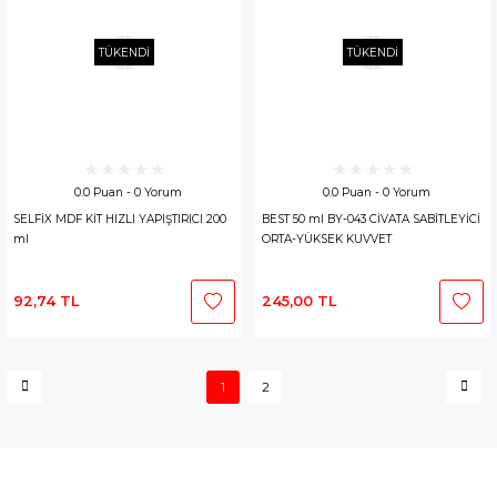
TÜKENDİ
TÜKENDİ
0.0 Puan - 0 Yorum
0.0 Puan - 0 Yorum
SELFİX MDF KİT HIZLI YAPIŞTIRICI 200
BEST 50 ml BY-043 CİVATA SABİTLEYİCİ
ml
ORTA-YÜKSEK KUVVET
92,74 TL
245,00 TL
1
2