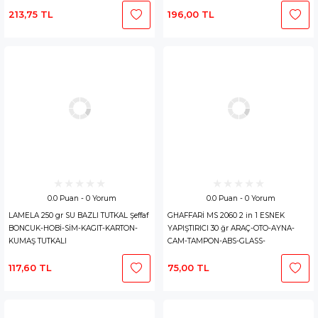
213,75 TL
196,00 TL
0.0 Puan - 0 Yorum
0.0 Puan - 0 Yorum
LAMELA 250 gr SU BAZLI TUTKAL Şeffaf
GHAFFARİ MS 2060 2 in 1 ESNEK
BONCUK-HOBİ-SİM-KAGIT-KARTON-
YAPIŞTIRICI 30 ğr ARAÇ-OTO-AYNA-
KUMAŞ TUTKALI
CAM-TAMPON-ABS-GLASS-
POLYCARBONATE-PVC-METAL-AHŞAP
117,60 TL
75,00 TL