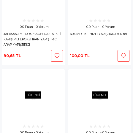
0.0 Puan - 0 Yorum
0.0 Puan - 0 Yorum
JALASANJ MILPOX EPOXY PASTA İKİLİ
404 MDF KİT HIZLI YAPIŞTIRICI 400 ml
KARIŞIMLI EPOKSİ İRAN YAPIŞTIRICI
ARAP YAPIŞTIRICI
90,65 TL
100,00 TL
TÜKENDİ
TÜKENDİ
0.0 Puan - 0 Yorum
0.0 Puan - 0 Yorum