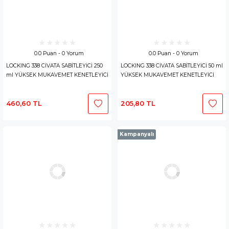
0.0 Puan - 0 Yorum
0.0 Puan - 0 Yorum
LOCKING 338 CİVATA SABİTLEYİCİ 250
LOCKING 338 CİVATA SABİTLEYİCİ 50 ml
ml YÜKSEK MUKAVEMET KENETLEYİCİ
YÜKSEK MUKAVEMET KENETLEYİCİ
460,60 TL
205,80 TL
Kampanyalı