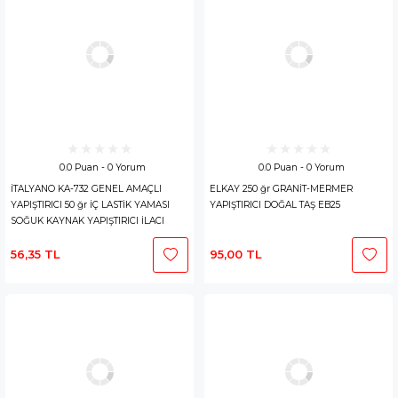
0.0 Puan - 0 Yorum
0.0 Puan - 0 Yorum
İTALYANO KA-732 GENEL AMAÇLI
ELKAY 250 ğr GRANİT-MERMER
YAPIŞTIRICI 50 ğr İÇ LASTİK YAMASI
YAPIŞTIRICI DOĞAL TAŞ EB25
SOĞUK KAYNAK YAPIŞTIRICI İLACI
BALLY TİPİNDE
56,35 TL
95,00 TL