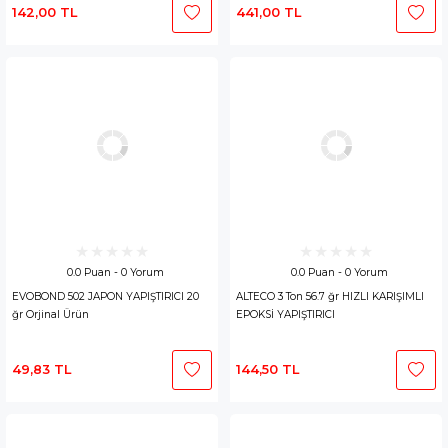
142,00 TL
441,00 TL
0.0 Puan - 0 Yorum
0.0 Puan - 0 Yorum
EVOBOND 502 JAPON YAPIŞTIRICI 20
ALTECO 3 Ton 56.7 ğr HIZLI KARIŞIMLI
ğr Orjinal Ürün
EPOKSİ YAPIŞTIRICI
49,83 TL
144,50 TL