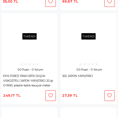
55,00 TL
99,67 TL
TÜKENDİ
TÜKENDİ
0.0 Puan - 0 Yorum
0.0 Puan - 0 Yorum
EMS FORCE PR40 ORTA DÜŞÜK
S02 JAPON YAPIŞTIRICI
VİSKOZİTELİ JAPON YAPIŞTIRICI 20 ğr
O-RİNG plastik-lastik-kauçuk-metal-
seramik
249,17 TL
27,39 TL