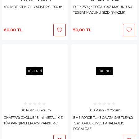
404 MDF KİT HIZLI YAPIŞTIRICI 200 ml
DİFİX 350 ğr DOĞALGAZ MACUNU SU
TESİSAT MACUNU SIZDIRMAZLIK
60,00 TL
50,00 TL
TÜKENDİ
TÜKENDİ
0.0 Puan - 0 Yorum
0.0 Puan - 0 Yorum
GHAFFARİ OXGLUE 16 ml METAL İKİZ
EMS FORCE TL-43 CİVATA SABİTLEYİCİ
TÜP KARIŞIMLI EPOKSİ YAPIŞTIRICI
15 ml ORTA KUVVET ANAEROBİC
DOĞALGAZ