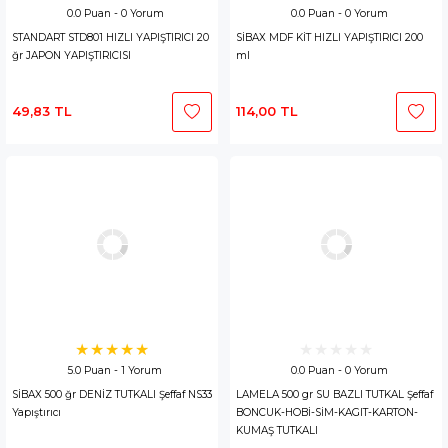
0.0 Puan - 0 Yorum
0.0 Puan - 0 Yorum
STANDART STD801 HIZLI YAPIŞTIRICI 20
SİBAX MDF KİT HIZLI YAPIŞTIRICI 200
ğr JAPON YAPIŞTIRICISI
ml
49,83 TL
114,00 TL
5.0 Puan - 1 Yorum
0.0 Puan - 0 Yorum
SİBAX 500 ğr DENİZ TUTKALI Şeffaf NS33
LAMELA 500 gr SU BAZLI TUTKAL Şeffaf
Yapıştırıcı
BONCUK-HOBİ-SİM-KAGIT-KARTON-
KUMAŞ TUTKALI