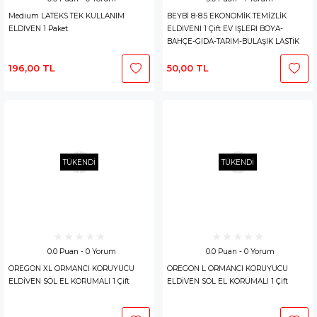
Medium LATEKS TEK KULLANIM
BEYBİ 8-8.5 EKONOMİK TEMİZLİK
ELDİVEN 1 Paket
ELDİVENİ 1 Çift EV İŞLERİ BOYA-
BAHÇE-GIDA-TARIM-BULAŞIK LASTİK
ELDİVEN
196,00 TL
50,00 TL
TÜKENDİ
TÜKENDİ
0.0 Puan - 0 Yorum
0.0 Puan - 0 Yorum
OREGON XL ORMANCI KORUYUCU
OREGON L ORMANCI KORUYUCU
ELDİVEN SOL EL KORUMALI 1 Çift
ELDİVEN SOL EL KORUMALI 1 Çift