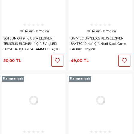
0.0 Puan - 0 Yorum
0.0 Puan - 0 Yorum
SGT JUNIOR 9 no USTA ELDİVENİ
BAY-TEC BAYEL005 PLUS ELDİVEN
TEMİZLİK ELDİVENİ 1 Çift EV İŞLERİ
BAYTEC 10 No 1 Çift Nitril Kaplı Örme
BOYA-BAHÇE-GIDA-TARIM-BULAŞIK
Gri Kırçıl Naylon
ELDİVENİ LASTİK ELDİVEN
50,00 TL
49,00 TL
Kampanyalı
Kampanyalı