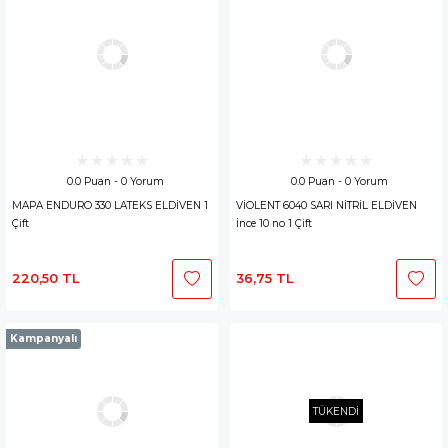
0.0 Puan - 0 Yorum
0.0 Puan - 0 Yorum
MAPA ENDURO 330 LATEKS ELDİVEN 1
VİOLENT 6040 SARI NİTRİL ELDİVEN
Çift
İnce 10 no 1 Çift
220,50 TL
36,75 TL
Kampanyalı
TÜKENDİ