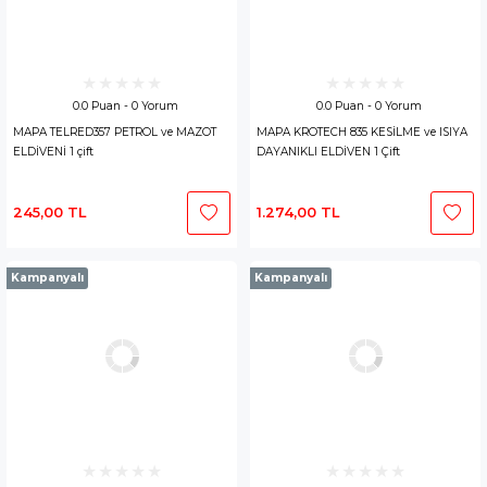
0.0 Puan - 0 Yorum
0.0 Puan - 0 Yorum
MAPA TELRED357 PETROL ve MAZOT
MAPA KROTECH 835 KESİLME ve ISIYA
ELDİVENİ 1 çift
DAYANIKLI ELDİVEN 1 Çift
245,00 TL
1.274,00 TL
Kampanyalı
Kampanyalı