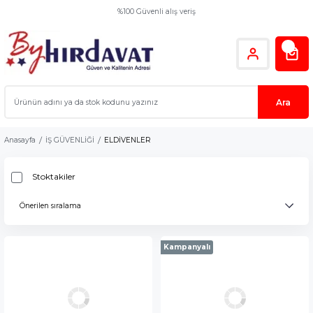
%100 Güvenli alış veriş
Ara
Anasayfa
İŞ GÜVENLİĞİ
ELDİVENLER
Stoktakiler
Kampanyalı