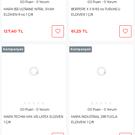
0.0 Puan - 0 Yorum
0.0 Puan - 0 Yorum
MAPA 553 ULTRANE NİTRİL SİYAH
BORTEPE X II 9-9.5 no TURUNCU
ELDİVEN 9 no 1 Çift
ELDİVEN 1 Çift
127,40 TL
61,25 TL
Kampanyalı
Kampanyalı
0.0 Puan - 0 Yorum
0.0 Puan - 0 Yorum
MAPA TECHNI-MIX 415 LATEX ELDİVEN
MAPA INDUSTRIAL 299 TUĞLA
1 Çift
ELDİVENİ 1 Çift