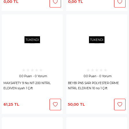
0,00 TL
0,00 TL
TÜKENDİ
TÜKENDİ
0.0 Puan - 0 Yorum
0.0 Puan - 0 Yorum
MAXSAFETY 9 No NIT-200 NİTRİL
BEYBİ PN5 SARI POLYESTER ÖRME
ELDİVEN siyah 1 Çift
NİTRİL ELDİVEN 10 no 1 Çift
61,25 TL
50,00 TL