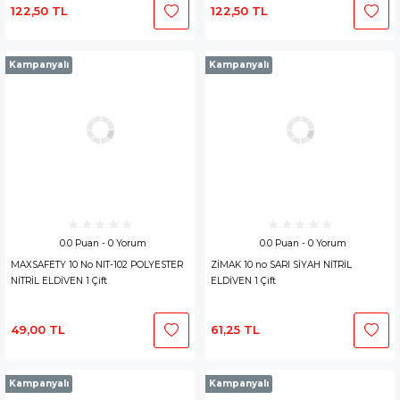
122,50 TL
122,50 TL
Kampanyalı
Kampanyalı
0.0 Puan - 0 Yorum
0.0 Puan - 0 Yorum
MAXSAFETY 10 No NIT-102 POLYESTER
ZİMAK 10 no SARI SİYAH NİTRİL
NİTRİL ELDİVEN 1 Çift
ELDİVEN 1 Çift
49,00 TL
61,25 TL
Kampanyalı
Kampanyalı