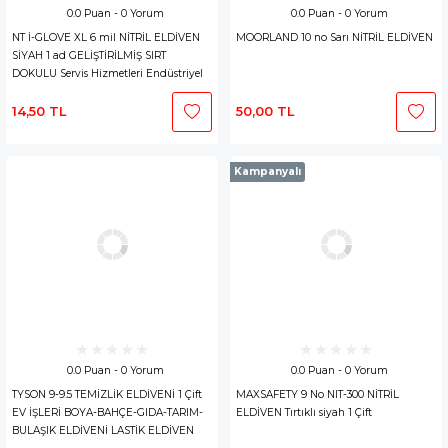
0.0 Puan - 0 Yorum
0.0 Puan - 0 Yorum
NT İ-GLOVE XL 6 mil NİTRİL ELDİVEN
MOORLAND 10 no Sarı NİTRİL ELDİVEN
SİYAH 1 ad GELİŞTİRİLMİŞ SIRT
DOKULU Servis Hizmetleri Endüstriyel
IGNS6XL5 Sağ ve Sol Elde Kullanılır
14,50 TL
50,00 TL
Kampanyalı
0.0 Puan - 0 Yorum
0.0 Puan - 0 Yorum
TYSON 9-9.5 TEMİZLİK ELDİVENİ 1 Çift
MAXSAFETY 9 No NIT-300 NİTRİL
EV İŞLERİ BOYA-BAHÇE-GIDA-TARIM-
ELDİVEN Tırtıklı siyah 1 Çift
BULAŞIK ELDİVENİ LASTİK ELDİVEN