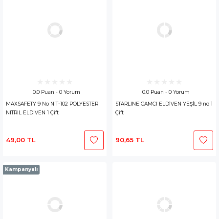
0.0 Puan - 0 Yorum
0.0 Puan - 0 Yorum
MAXSAFETY 9 No NIT-102 POLYESTER
STARLINE CAMCI ELDİVEN YEŞİL 9 no 1
NİTRİL ELDİVEN 1 Çift
Çift
49,00 TL
90,65 TL
Kampanyalı