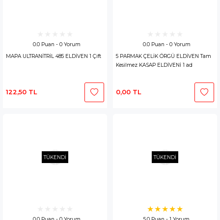
0.0 Puan - 0 Yorum
0.0 Puan - 0 Yorum
MAPA ULTRANİTRİL 485 ELDİVEN 1 Çift
5 PARMAK ÇELİK ÖRGÜ ELDİVEN Tam
Kesilmez KASAP ELDİVENİ 1 ad
122,50 TL
0,00 TL
TÜKENDİ
TÜKENDİ
0.0 Puan - 0 Yorum
5.0 Puan - 1 Yorum