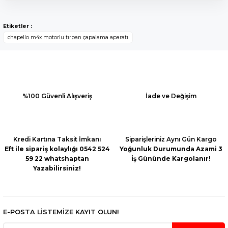
Bu ürünün fiyat bilgisi, resim, ürün açıklamalarında ve diğer
konularda yetersiz gördüğünüz noktaları öneri formunu
Yorum Yaz
Etiketler :
kullanarak tarafımıza iletebilirsiniz.
chapello m4x motorlu tırpan çapalama aparatı
Görüş ve önerileriniz için teşekkür ederiz.
Ürün resmi kalitesiz, bozuk veya görüntülenemiyor.
Ürün açıklamasında eksik bilgiler bulunuyor.
Ürün bilgilerinde hatalar bulunuyor.
%100 Güvenli Alışveriş
İade ve Değişim
Ürün fiyatı diğer sitelerden daha pahalı.
Bu ürüne benzer farklı alternatifler olmalı.
Kredi Kartına Taksit İmkanı
Siparişleriniz Aynı Gün Kargo
Eft ile sipariş kolaylığı 0542 524
Yoğunluk Durumunda Azami 3
59 22 whatshaptan
İş Gününde Kargolanır!
Yazabilirsiniz!
Gönder
E-POSTA LİSTEMİZE KAYIT OLUN!