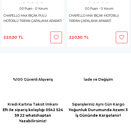
0.0 Puan - 0 Yorum
0.0 Puan - 0 Yorum
CHAPELLO M4X BIÇAK PULU
CHAPELLO M4X BIÇAK MOTORLU
MOTORLU TIRPAN ÇAPALAMA APARATI
TIRPAN ÇAPALAMA APARATI
220,50 TL
220,50 TL
%100 Güvenli Alışveriş
İade ve Değişim
Kredi Kartına Taksit İmkanı
Siparişleriniz Aynı Gün Kargo
Eft ile sipariş kolaylığı 0542 524
Yoğunluk Durumunda Azami 3
59 22 whatshaptan
İş Gününde Kargolanır!
Yazabilirsiniz!