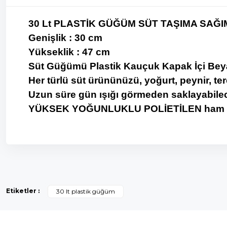
30 Lt PLASTİK GÜĞÜM SÜT TAŞIMA SAĞI
Genişlik : 30 cm
Yükseklik : 47 cm
Süt Güğümü Plastik Kauçuk Kapak İçi Beya
Her türlü süt ürününüzü, yoğurt, peynir, ter
Uzun süre gün ışığı görmeden saklayabilec
YÜKSEK YOĞUNLUKLU POLİETİLEN
ham 
Bu ürünün fiyat bilgisi, resim, ürün açıklamalarında ve diğer k
Görüş ve önerileriniz için teşekkür ederiz.
Etiketler :
30 lt plastik güğüm
Ürün resmi kalitesiz, bozuk veya görüntülenemiyor.
Ürün açıklamasında eksik bilgiler bulunuyor.
Ürün bilgilerinde hatalar bulunuyor.