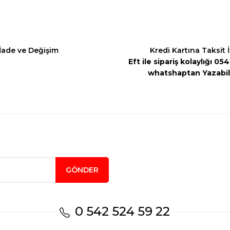
İade ve Değişim
Kredi Kartına Taksit 
Eft ile sipariş kolaylığı 0
whatshaptan Yazabili
Gönder
GÖNDER
0 542 524 59 22