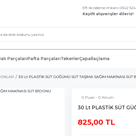
Eft ile ödeme imkanı 0542 52
Keyifli alışverişler dileriz!
alı Parçaları
Pafta Parçaları
Tekerler
Çapa
İlaçlama
RONLAR
30 Lt PLASTİK SÜT GÜĞÜMÜ SÜT TAŞIMA SAĞIM MAKİNASI SÜT
0 Puan - 0 Yorum
30 Lt PLASTİK SÜT G
825,00 TL