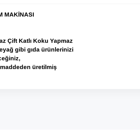
M MAKİNASI
z Çift Katlı Koku Yapmaz
eyağ gibi gıda ürünlerinizi
eğiniz,
maddeden üretilmiş
onularda yetersiz gördüğünüz noktaları öneri formunu kullanarak tarafımı
Bu ürüne ilk yorumu siz yapın!
Yorum Yaz