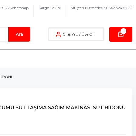
4 59 22 whatshap
Kargo Takibi
Müşteri Hizmetleri : 0542 524 59 22
Ara
Giriş Yap
/
Üye Ol
 BİDONU
ÜĞÜMÜ SÜT TAŞIMA SAĞIM MAKİNASI SÜT BİDONU