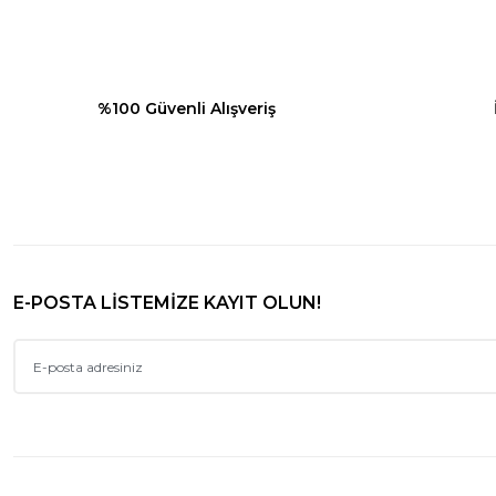
Ürün fiyatı diğer sitelerden daha pahalı.
Bu ürüne benzer farklı alternatifler olmalı.
%100 Güvenli Alışveriş
E-POSTA LİSTEMİZE KAYIT OLUN!