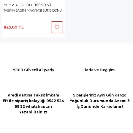
30 Lt PLASTİK SÜT GÜĞÜMÜ SÜT
TAŞIMA SAĞIM MAKİNASI SÜT BİDONU
825,00 TL
%100 Güvenli Alışveriş
İade ve Değişim
Kredi Kartına Taksit İmkanı
Siparişleriniz Aynı Gün Kargo
Eft ile sipariş kolaylığı 0542 524
Yoğunluk Durumunda Azami 3
59 22 whatshaptan
İş Gününde Kargolanır!
Yazabilirsiniz!