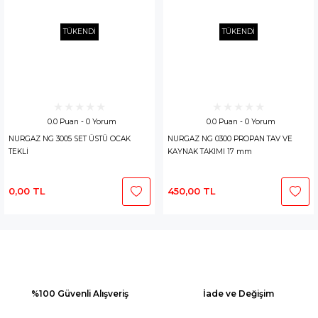
TÜKENDİ
TÜKENDİ
0.0 Puan - 0 Yorum
0.0 Puan - 0 Yorum
NURGAZ NG 3005 SET ÜSTÜ OCAK
NURGAZ NG 0300 PROPAN TAV VE
TEKLİ
KAYNAK TAKIMI 17 mm
0,00 TL
450,00 TL
%100 Güvenli Alışveriş
İade ve Değişim