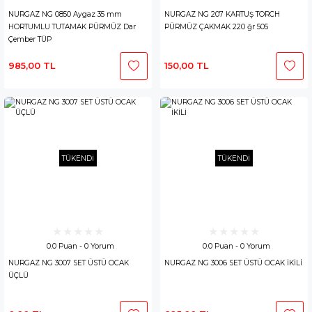
NURGAZ NG 0850 Aygaz 35 mm
NURGAZ NG 207 KARTUŞ TORCH
HORTUMLU TUTAMAK PÜRMÜZ Dar
PÜRMÜZ ÇAKMAK 220 ğr 505
Çember TÜP
985,00 TL
150,00 TL
TÜKENDİ
TÜKENDİ
0.0 Puan - 0 Yorum
0.0 Puan - 0 Yorum
NURGAZ NG 3007 SET ÜSTÜ OCAK
NURGAZ NG 3006 SET ÜSTÜ OCAK İKİLİ
ÜÇLÜ