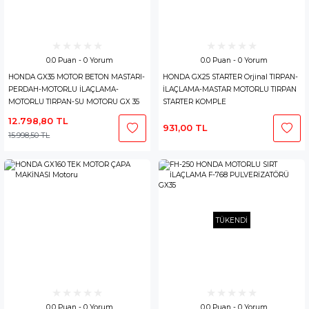
0.0 Puan - 0 Yorum
0.0 Puan - 0 Yorum
HONDA GX35 MOTOR BETON MASTARI-
HONDA GX25 STARTER Orjinal TIRPAN-
PERDAH-MOTORLU İLAÇLAMA-
İLAÇLAMA-MASTAR MOTORLU TIRPAN
MOTORLU TIRPAN-SU MOTORU GX 35
STARTER KOMPLE
GX-35
12.798,80 TL
931,00 TL
15.998,50 TL
TÜKENDİ
0.0 Puan - 0 Yorum
0.0 Puan - 0 Yorum