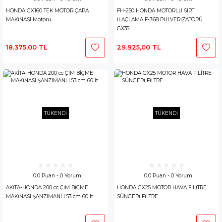
HONDA GX160 TEK MOTOR ÇAPA
FH-250 HONDA MOTORLU SIRT
MAKİNASI Motoru
İLAÇLAMA F-768 PULVERİZATÖRÜ
GX35
18.375,00 TL
29.925,00 TL
TÜKENDİ
TÜKENDİ
0.0 Puan - 0 Yorum
0.0 Puan - 0 Yorum
AKİTA-HONDA 200 cc ÇİM BİÇME
HONDA GX25 MOTOR HAVA FİLİTRE
MAKİNASI ŞANZIMANLI 53 cm 60 lt
SÜNGERİ FİLTRE