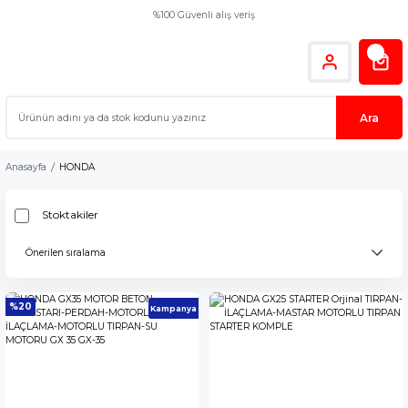
%100 Güvenli alış veriş
Ara
Anasayfa
HONDA
Stoktakiler
%20
Kampanya