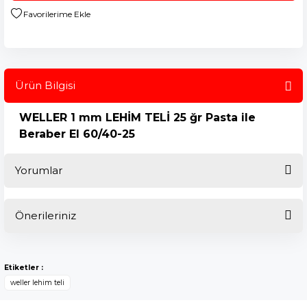
Ürün Bilgisi
WELLER 1 mm LEHİM TELİ 25 ğr Pasta ile
Beraber El 60/40-25
Yorumlar
Önerileriniz
Bu ürüne ilk yorumu siz yapın!
Bu ürünün fiyat bilgisi, resim, ürün açıklamalarında ve diğer
konularda yetersiz gördüğünüz noktaları öneri formunu
Yorum Yaz
Etiketler :
kullanarak tarafımıza iletebilirsiniz.
weller lehim teli
Görüş ve önerileriniz için teşekkür ederiz.