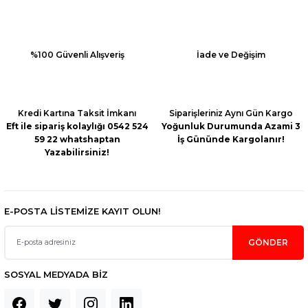
Ürün resmi kalitesiz, bozuk veya görüntülenemiyor.
Ürün açıklamasında eksik bilgiler bulunuyor.
Ürün bilgilerinde hatalar bulunuyor.
%100 Güvenli Alışveriş
İade ve Değişim
Ürün fiyatı diğer sitelerden daha pahalı.
Bu ürüne benzer farklı alternatifler olmalı.
Kredi Kartına Taksit İmkanı
Siparişleriniz Aynı Gün Kargo
Eft ile sipariş kolaylığı 0542 524
Yoğunluk Durumunda Azami 3
59 22 whatshaptan
İş Gününde Kargolanır!
Yazabilirsiniz!
Gönder
E-POSTA LİSTEMİZE KAYIT OLUN!
GÖNDER
SOSYAL MEDYADA BİZ