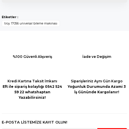
Bu ürünün fiyat bilgisi, resim, ürün açıklamalarında ve diğer
konularda yetersiz gördüğünüz noktaları öneri formunu
Yorum Yaz
Etiketler :
kullanarak tarafımıza iletebilirsiniz.
troy 17056 universal bileme makinası
Görüş ve önerileriniz için teşekkür ederiz.
Ürün resmi kalitesiz, bozuk veya görüntülenemiyor.
Ürün açıklamasında eksik bilgiler bulunuyor.
Ürün bilgilerinde hatalar bulunuyor.
%100 Güvenli Alışveriş
İade ve Değişim
Ürün fiyatı diğer sitelerden daha pahalı.
Bu ürüne benzer farklı alternatifler olmalı.
Kredi Kartına Taksit İmkanı
Siparişleriniz Aynı Gün Kargo
Eft ile sipariş kolaylığı 0542 524
Yoğunluk Durumunda Azami 3
59 22 whatshaptan
İş Gününde Kargolanır!
Yazabilirsiniz!
Gönder
E-POSTA LİSTEMİZE KAYIT OLUN!