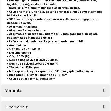
● Kullanıldığı malzemler: makaslar, matkap uçları, tornavidalar,
bıçaklar (dişsiz), keskiler, tırpanlar,
baltalar, çim biçme makinası bıçakları vb. aletler.
● Ürün ana motoruna kolayca takılıp çıkarılabilen üç ayrı ataşmanla
birlikte tedarik edilir.
● SDS sistemi sayesinde ataşmanların kullanımı ve değişimi son
derece kolaydır.
● Ataşman 1 = taşlama
● Ataşman 2 = bıçak bileme
● Ataşman 3 = matkap ucu bileme (3-10 mm çaplı matkap uçları,
paslanmaz çelik matkap uçları)
● Ürün ana makinadan ve 3 ayrı ataşmandan mamuldür
● Ana makina:
● Gerilim : 230V ~ 50 Hz
● Koruma sınıfı: II
● Güç: 96 W (P1)
● Ses basınç seviyesi LpA: 76 dB (A)
● Ses güç seviyesi LWA: 90.6 dB (A)
● Yüksüz hız: 1350 rpm
● Matkap ucu bileyici kapasitesi: 3-13 mm çaplı matkap uçları
● Bıçak/keski bileyici kapasitesi: 6 - 51 mm
● Ürün ebatları: 11cm x 14cm x 15cm
Yorumlar
Önerileriniz
Bu ürüne ilk yorumu siz yapın!