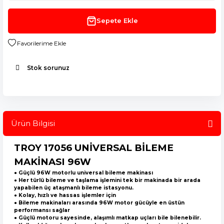
Sepete Ekle
Stok sorunuz
Ürün Bilgisi
TROY 17056 UNİVERSAL BİLEME
MAKİNASI 96W
● Güçlü 96W motorlu universal bileme makinası
● Her türlü bileme ve taşlama işlemini tek bir makinada bir arada
yapabilen üç ataşmanlı bileme istasyonu.
● Kolay, hızlı ve hassas işlemler için
● Bileme makinaları arasında 96W motor gücüyle en üstün
performansı sağlar
● Güçlü motoru sayesinde, alaşımlı matkap uçları bile bilenebilir.