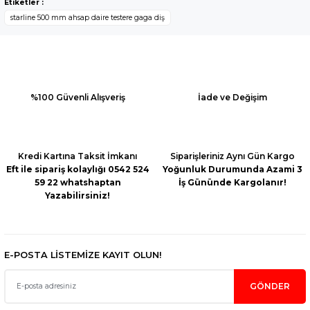
Etiketler :
kullanarak tarafımıza iletebilirsiniz.
starline 500 mm ahsap daire testere gaga diş
Görüş ve önerileriniz için teşekkür ederiz.
Ürün resmi kalitesiz, bozuk veya görüntülenemiyor.
Ürün açıklamasında eksik bilgiler bulunuyor.
Ürün bilgilerinde hatalar bulunuyor.
%100 Güvenli Alışveriş
İade ve Değişim
Ürün fiyatı diğer sitelerden daha pahalı.
Bu ürüne benzer farklı alternatifler olmalı.
Kredi Kartına Taksit İmkanı
Siparişleriniz Aynı Gün Kargo
Eft ile sipariş kolaylığı 0542 524
Yoğunluk Durumunda Azami 3
59 22 whatshaptan
İş Gününde Kargolanır!
Yazabilirsiniz!
Gönder
E-POSTA LİSTEMİZE KAYIT OLUN!
GÖNDER