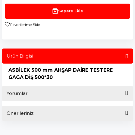
Sepete Ekle
Ürün Bilgisi
ASBİLEK 500 mm AHŞAP DAİRE TESTERE
GAGA DİŞ 500*30
Yorumlar
Önerileriniz
Bu ürüne ilk yorumu siz yapın!
Bu ürünün fiyat bilgisi, resim, ürün açıklamalarında ve diğer
konularda yetersiz gördüğünüz noktaları öneri formunu
Yorum Yaz