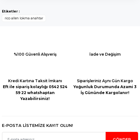
Bu ürünün fiyat bilgisi, resim, ürün açıklamalarında ve diğer
konularda yetersiz gördüğünüz noktaları öneri formunu
Yorum Yaz
Etiketler :
kullanarak tarafımıza iletebilirsiniz.
rico allen lokma anahtar
Görüş ve önerileriniz için teşekkür ederiz.
Ürün resmi kalitesiz, bozuk veya görüntülenemiyor.
Ürün açıklamasında eksik bilgiler bulunuyor.
Ürün bilgilerinde hatalar bulunuyor.
%100 Güvenli Alışveriş
İade ve Değişim
Ürün fiyatı diğer sitelerden daha pahalı.
Bu ürüne benzer farklı alternatifler olmalı.
Kredi Kartına Taksit İmkanı
Siparişleriniz Aynı Gün Kargo
Eft ile sipariş kolaylığı 0542 524
Yoğunluk Durumunda Azami 3
59 22 whatshaptan
İş Gününde Kargolanır!
Yazabilirsiniz!
Gönder
E-POSTA LİSTEMİZE KAYIT OLUN!
GÖNDER