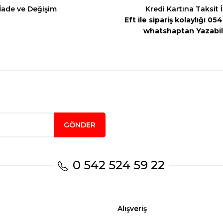
İade ve Değişim
Kredi Kartına Taksit 
Eft ile sipariş kolaylığı 0
whatshaptan Yazabili
Gönder
GÖNDER
0 542 524 59 22
Alışveriş