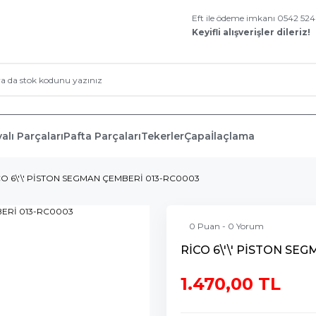
Eft ile ödeme imkanı 0542 52
Keyifli alışverişler dileriz!
alı Parçaları
Pafta Parçaları
Tekerler
Çapa
İlaçlama
CO 6\'\' PİSTON SEGMAN ÇEMBERİ 013-RC0003
0 Puan - 0 Yorum
RİCO 6\'\' PİSTON SE
1.470,00 TL