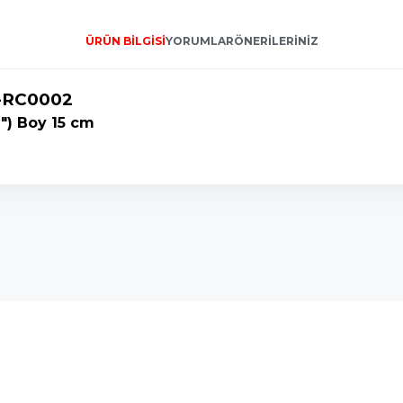
ÜRÜN BILGISI
YORUMLAR
ÖNERILERINIZ
-RC0002
") Boy 15 cm
onularda yetersiz gördüğünüz noktaları öneri formunu kullanarak tarafımı
Bu ürüne ilk yorumu siz yapın!
Yorum Yaz