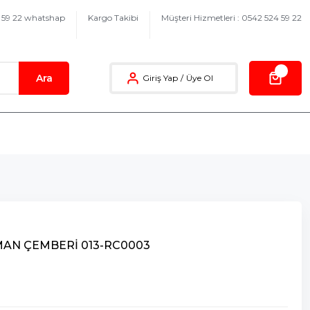
4 59 22 whatshap
Kargo Takibi
Müşteri Hizmetleri : 0542 524 59 22
Ara
Giriş Yap
/
Üye Ol
GMAN ÇEMBERİ 013-RC0003