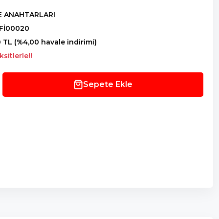
RE ANAHTARLARI
Fİ00020
0 TL (%4,00 havale indirimi)
sitlerle!!
Sepete Ekle