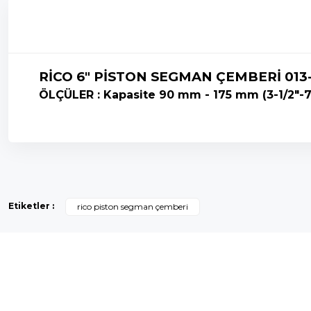
RİCO 6" PİSTON SEGMAN ÇEMBERİ 013
ÖLÇÜLER : Kapasite 90 mm - 175 mm (3-1/2"-7
Bu ürünün fiyat bilgisi, resim, ürün açıklamalarında ve diğer k
Görüş ve önerileriniz için teşekkür ederiz.
Etiketler :
rico piston segman çemberi
Ürün resmi kalitesiz, bozuk veya görüntülenemiyor.
Ürün açıklamasında eksik bilgiler bulunuyor.
Ürün bilgilerinde hatalar bulunuyor.
Ürün fiyatı diğer sitelerden daha pahalı.
Bu ürüne benzer farklı alternatifler olmalı.