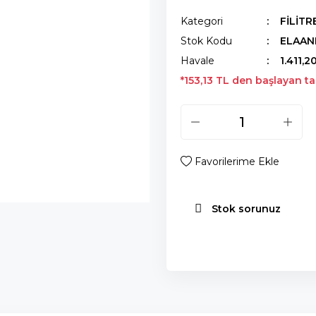
Kategori
FİLİT
Stok Kodu
ELAAN
Havale
1.411,2
*153,13 TL den başlayan tak
Stok sorunuz