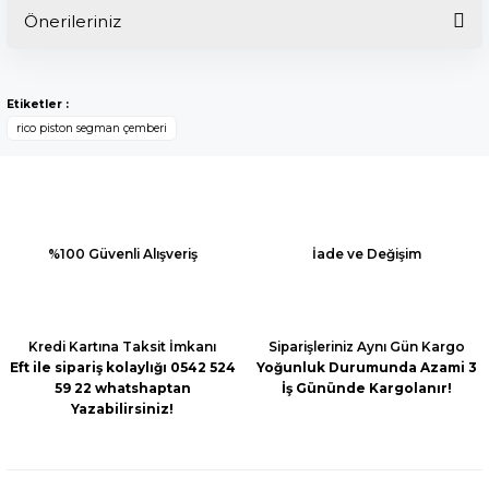
Önerileriniz
Bu ürüne ilk yorumu siz yapın!
Bu ürünün fiyat bilgisi, resim, ürün açıklamalarında ve diğer
konularda yetersiz gördüğünüz noktaları öneri formunu
Yorum Yaz
Etiketler :
kullanarak tarafımıza iletebilirsiniz.
rico piston segman çemberi
Görüş ve önerileriniz için teşekkür ederiz.
Ürün resmi kalitesiz, bozuk veya görüntülenemiyor.
Ürün açıklamasında eksik bilgiler bulunuyor.
Ürün bilgilerinde hatalar bulunuyor.
%100 Güvenli Alışveriş
İade ve Değişim
Ürün fiyatı diğer sitelerden daha pahalı.
Bu ürüne benzer farklı alternatifler olmalı.
Kredi Kartına Taksit İmkanı
Siparişleriniz Aynı Gün Kargo
Eft ile sipariş kolaylığı 0542 524
Yoğunluk Durumunda Azami 3
59 22 whatshaptan
İş Gününde Kargolanır!
Yazabilirsiniz!
Gönder