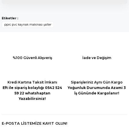
Bu ürünün fiyat bilgisi, resim, ürün açıklamalarında ve diğer
konularda yetersiz gördüğünüz noktaları öneri formunu
Yorum Yaz
Etiketler :
kullanarak tarafımıza iletebilirsiniz.
pprc pvc kaynak makinası şalter
Görüş ve önerileriniz için teşekkür ederiz.
Ürün resmi kalitesiz, bozuk veya görüntülenemiyor.
Ürün açıklamasında eksik bilgiler bulunuyor.
Ürün bilgilerinde hatalar bulunuyor.
%100 Güvenli Alışveriş
İade ve Değişim
Ürün fiyatı diğer sitelerden daha pahalı.
Bu ürüne benzer farklı alternatifler olmalı.
Kredi Kartına Taksit İmkanı
Siparişleriniz Aynı Gün Kargo
Eft ile sipariş kolaylığı 0542 524
Yoğunluk Durumunda Azami 3
59 22 whatshaptan
İş Gününde Kargolanır!
Yazabilirsiniz!
Gönder
E-POSTA LİSTEMİZE KAYIT OLUN!