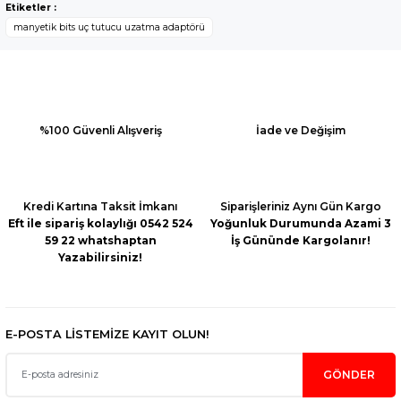
Yorum Yaz
Etiketler :
kullanarak tarafımıza iletebilirsiniz.
manyetik bits uç tutucu uzatma adaptörü
Görüş ve önerileriniz için teşekkür ederiz.
Ürün resmi kalitesiz, bozuk veya görüntülenemiyor.
Ürün açıklamasında eksik bilgiler bulunuyor.
Ürün bilgilerinde hatalar bulunuyor.
%100 Güvenli Alışveriş
İade ve Değişim
Ürün fiyatı diğer sitelerden daha pahalı.
Bu ürüne benzer farklı alternatifler olmalı.
Kredi Kartına Taksit İmkanı
Siparişleriniz Aynı Gün Kargo
Eft ile sipariş kolaylığı 0542 524
Yoğunluk Durumunda Azami 3
59 22 whatshaptan
İş Gününde Kargolanır!
Yazabilirsiniz!
Gönder
E-POSTA LİSTEMİZE KAYIT OLUN!
GÖNDER