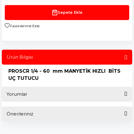
Sepete Ekle
Ürün Bilgisi
PROSCR 1/4 - 60 mm MANYETİK HIZLI BİTS
UÇ TUTUCU
Yorumlar
Önerileriniz
Bu ürüne ilk yorumu siz yapın!
Bu ürünün fiyat bilgisi, resim, ürün açıklamalarında ve diğer
konularda yetersiz gördüğünüz noktaları öneri formunu