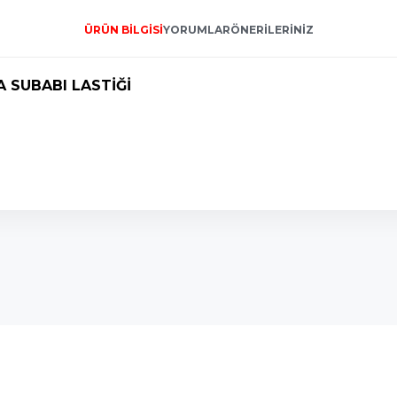
ÜRÜN BILGISI
YORUMLAR
ÖNERILERINIZ
 SUBABI LASTİĞİ
onularda yetersiz gördüğünüz noktaları öneri formunu kullanarak tarafımı
Bu ürüne ilk yorumu siz yapın!
Yorum Yaz