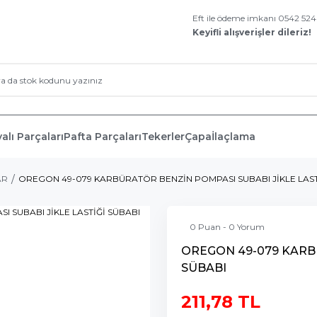
Eft ile ödeme imkanı 0542 52
Keyifli alışverişler dileriz!
alı Parçaları
Pafta Parçaları
Tekerler
Çapa
İlaçlama
AR
OREGON 49-079 KARBÜRATÖR BENZİN POMPASI SUBABI JİKLE LAST
0 Puan - 0 Yorum
OREGON 49-079 KARBÜ
SÜBABI
211,78 TL