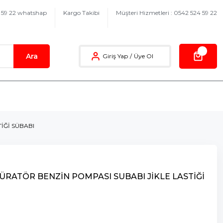
4 59 22 whatshap
Kargo Takibi
Müşteri Hizmetleri : 0542 524 59 22
Ara
Giriş Yap
/
Üye Ol
İĞİ SÜBABI
RATÖR BENZİN POMPASI SUBABI JİKLE LASTİĞİ