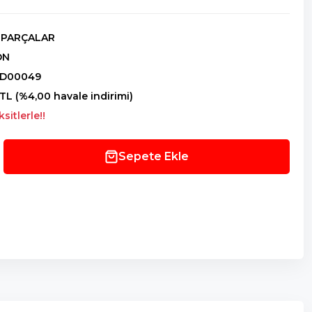
 PARÇALAR
ON
YD00049
TL (%4,00 havale indirimi)
sitlerle!!
Sepete Ekle