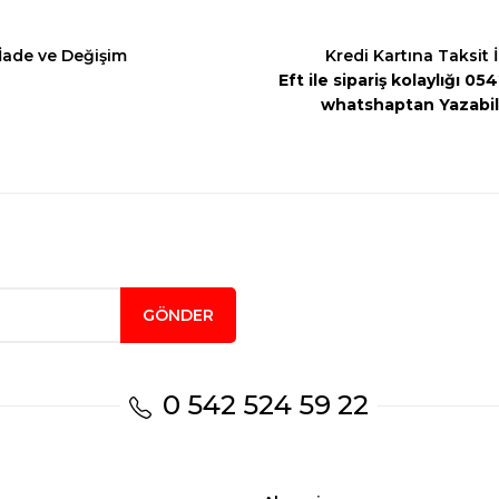
İade ve Değişim
Kredi Kartına Taksit 
Eft ile sipariş kolaylığı 0
whatshaptan Yazabili
Gönder
GÖNDER
0 542 524 59 22