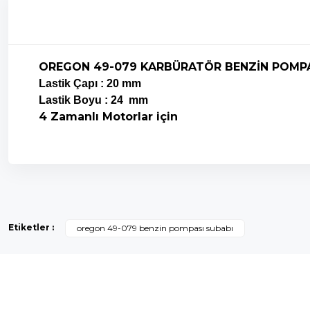
OREGON 49-079 KARBÜRATÖR BENZİN POMPA
Lastik Çapı : 20 mm
Lastik Boyu : 24 mm
4 Zamanlı Motorlar için
Bu ürünün fiyat bilgisi, resim, ürün açıklamalarında ve diğer k
Görüş ve önerileriniz için teşekkür ederiz.
Etiketler :
oregon 49-079 benzin pompası subabı
Ürün resmi kalitesiz, bozuk veya görüntülenemiyor.
Ürün açıklamasında eksik bilgiler bulunuyor.
Ürün bilgilerinde hatalar bulunuyor.
Ürün fiyatı diğer sitelerden daha pahalı.
Bu ürüne benzer farklı alternatifler olmalı.