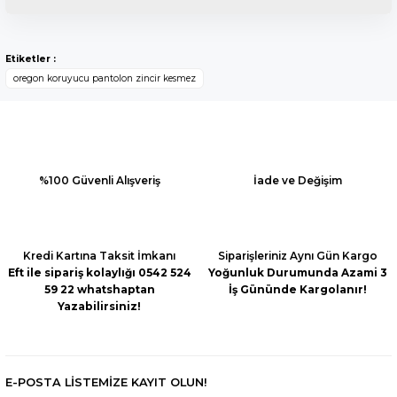
Bu ürüne ilk yorumu siz yapın!
Bu ürünün fiyat bilgisi, resim, ürün açıklamalarında ve diğer
konularda yetersiz gördüğünüz noktaları öneri formunu
Yorum Yaz
Etiketler :
kullanarak tarafımıza iletebilirsiniz.
oregon koruyucu pantolon zincir kesmez
Görüş ve önerileriniz için teşekkür ederiz.
Ürün resmi kalitesiz, bozuk veya görüntülenemiyor.
Ürün açıklamasında eksik bilgiler bulunuyor.
Ürün bilgilerinde hatalar bulunuyor.
%100 Güvenli Alışveriş
İade ve Değişim
Ürün fiyatı diğer sitelerden daha pahalı.
Bu ürüne benzer farklı alternatifler olmalı.
Kredi Kartına Taksit İmkanı
Siparişleriniz Aynı Gün Kargo
Eft ile sipariş kolaylığı 0542 524
Yoğunluk Durumunda Azami 3
59 22 whatshaptan
İş Gününde Kargolanır!
Yazabilirsiniz!
Gönder
E-POSTA LİSTEMİZE KAYIT OLUN!