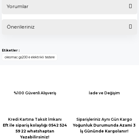
Yorumlar
Önerileriniz
Bu ürüne ilk yorumu siz yapın!
Bu ürünün fiyat bilgisi, resim, ürün açıklamalarında ve diğer
konularda yetersiz gördüğünüz noktaları öneri formunu
Yorum Yaz
Etiketler :
kullanarak tarafımıza iletebilirsiniz.
oleomac gs200 e elektrikli testere
Görüş ve önerileriniz için teşekkür ederiz.
Ürün resmi kalitesiz, bozuk veya görüntülenemiyor.
Ürün açıklamasında eksik bilgiler bulunuyor.
Ürün bilgilerinde hatalar bulunuyor.
%100 Güvenli Alışveriş
İade ve Değişim
Ürün fiyatı diğer sitelerden daha pahalı.
Bu ürüne benzer farklı alternatifler olmalı.
Kredi Kartına Taksit İmkanı
Siparişleriniz Aynı Gün Kargo
Eft ile sipariş kolaylığı 0542 524
Yoğunluk Durumunda Azami 3
59 22 whatshaptan
İş Gününde Kargolanır!
Yazabilirsiniz!