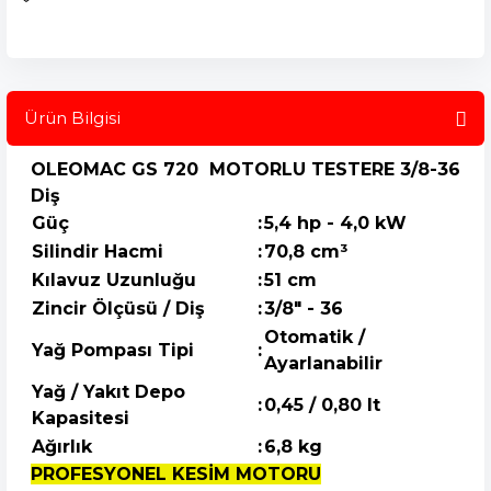
Ürün Bilgisi
OLEOMAC GS 720 MOTORLU TESTERE 3/8-36
Diş
Güç
:
5,4 hp - 4,0 kW
Silindir Hacmi
:
70,8 cm³
Kılavuz Uzunluğu
:
51 cm
Zincir Ölçüsü / Diş
:
3/8" - 36
Otomatik /
Yağ Pompası Tipi
:
Ayarlanabilir
Yağ / Yakıt Depo
:
0,45 / 0,80 lt
Kapasitesi
Ağırlık
:
6,8 kg
PROFESYONEL KESİM MOTORU