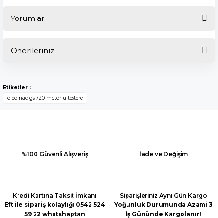
Yorumlar
Önerileriniz
Bu ürüne ilk yorumu siz yapın!
Bu ürünün fiyat bilgisi, resim, ürün açıklamalarında ve diğer
konularda yetersiz gördüğünüz noktaları öneri formunu
Yorum Yaz
Etiketler :
kullanarak tarafımıza iletebilirsiniz.
oleomac gs 720 motorlu testere
Görüş ve önerileriniz için teşekkür ederiz.
Ürün resmi kalitesiz, bozuk veya görüntülenemiyor.
Ürün açıklamasında eksik bilgiler bulunuyor.
Ürün bilgilerinde hatalar bulunuyor.
%100 Güvenli Alışveriş
İade ve Değişim
Ürün fiyatı diğer sitelerden daha pahalı.
Bu ürüne benzer farklı alternatifler olmalı.
Kredi Kartına Taksit İmkanı
Siparişleriniz Aynı Gün Kargo
Eft ile sipariş kolaylığı 0542 524
Yoğunluk Durumunda Azami 3
59 22 whatshaptan
İş Gününde Kargolanır!