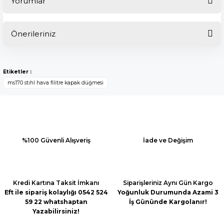
Yorumlar
Önerileriniz
Bu ürüne ilk yorumu siz yapın!
Bu ürünün fiyat bilgisi, resim, ürün açıklamalarında ve diğer
konularda yetersiz gördüğünüz noktaları öneri formunu
Yorum Yaz
Etiketler :
kullanarak tarafımıza iletebilirsiniz.
ms170 stıhl hava filitre kapak düğmesi
Görüş ve önerileriniz için teşekkür ederiz.
Ürün resmi kalitesiz, bozuk veya görüntülenemiyor.
Ürün açıklamasında eksik bilgiler bulunuyor.
Ürün bilgilerinde hatalar bulunuyor.
%100 Güvenli Alışveriş
İade ve Değişim
Ürün fiyatı diğer sitelerden daha pahalı.
Bu ürüne benzer farklı alternatifler olmalı.
Kredi Kartına Taksit İmkanı
Siparişleriniz Aynı Gün Kargo
Eft ile sipariş kolaylığı 0542 524
Yoğunluk Durumunda Azami 3
59 22 whatshaptan
İş Gününde Kargolanır!
Yazabilirsiniz!