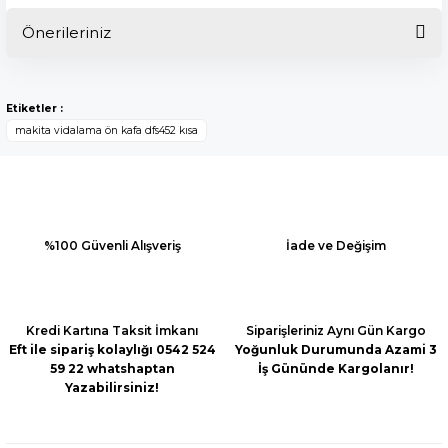
Önerileriniz
Bu ürüne ilk yorumu siz yapın!
Bu ürünün fiyat bilgisi, resim, ürün açıklamalarında ve diğer
konularda yetersiz gördüğünüz noktaları öneri formunu
Yorum Yaz
Etiketler :
kullanarak tarafımıza iletebilirsiniz.
makita vidalama ön kafa dfs452 kısa
Görüş ve önerileriniz için teşekkür ederiz.
Ürün resmi kalitesiz, bozuk veya görüntülenemiyor.
Ürün açıklamasında eksik bilgiler bulunuyor.
Ürün bilgilerinde hatalar bulunuyor.
%100 Güvenli Alışveriş
İade ve Değişim
Ürün fiyatı diğer sitelerden daha pahalı.
Bu ürüne benzer farklı alternatifler olmalı.
Kredi Kartına Taksit İmkanı
Siparişleriniz Aynı Gün Kargo
Eft ile sipariş kolaylığı 0542 524
Yoğunluk Durumunda Azami 3
59 22 whatshaptan
İş Gününde Kargolanır!
Yazabilirsiniz!
Gönder