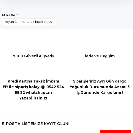
Bu ürünün fiyat bilgisi, resim, ürün açıklamalarında ve diğer
konularda yetersiz gördüğünüz noktaları öneri formunu
Yorum Yaz
Etiketler :
kullanarak tarafımıza iletebilirsiniz.
koyun kırkma tarak bıçak vidası
Görüş ve önerileriniz için teşekkür ederiz.
Ürün resmi kalitesiz, bozuk veya görüntülenemiyor.
Ürün açıklamasında eksik bilgiler bulunuyor.
Ürün bilgilerinde hatalar bulunuyor.
%100 Güvenli Alışveriş
İade ve Değişim
Ürün fiyatı diğer sitelerden daha pahalı.
Bu ürüne benzer farklı alternatifler olmalı.
Kredi Kartına Taksit İmkanı
Siparişleriniz Aynı Gün Kargo
Eft ile sipariş kolaylığı 0542 524
Yoğunluk Durumunda Azami 3
59 22 whatshaptan
İş Gününde Kargolanır!
Yazabilirsiniz!
Gönder
E-POSTA LİSTEMİZE KAYIT OLUN!