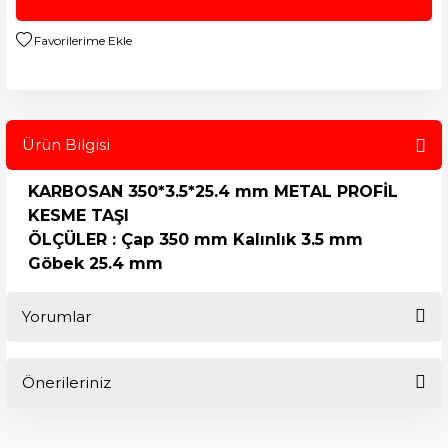
Ürün Bilgisi
KARBOSAN 350*3.5*25.4 mm METAL PROFİL
KESME TAŞI
ÖLÇÜLER : Çap 350 mm Kalınlık 3.5 mm
Göbek 25.4 mm
Yorumlar
Önerileriniz
Bu ürüne ilk yorumu siz yapın!
Bu ürünün fiyat bilgisi, resim, ürün açıklamalarında ve diğer
konularda yetersiz gördüğünüz noktaları öneri formunu