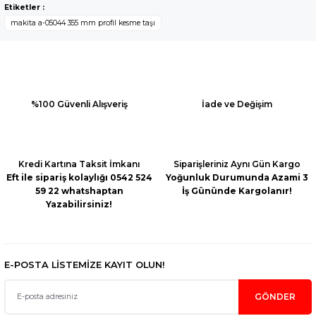
Yorum Yaz
Etiketler :
kullanarak tarafımıza iletebilirsiniz.
makita a-05044 355 mm profil kesme taşı
Görüş ve önerileriniz için teşekkür ederiz.
Ürün resmi kalitesiz, bozuk veya görüntülenemiyor.
Ürün açıklamasında eksik bilgiler bulunuyor.
Ürün bilgilerinde hatalar bulunuyor.
%100 Güvenli Alışveriş
İade ve Değişim
Ürün fiyatı diğer sitelerden daha pahalı.
Bu ürüne benzer farklı alternatifler olmalı.
Kredi Kartına Taksit İmkanı
Siparişleriniz Aynı Gün Kargo
Eft ile sipariş kolaylığı 0542 524
Yoğunluk Durumunda Azami 3
59 22 whatshaptan
İş Gününde Kargolanır!
Yazabilirsiniz!
Gönder
E-POSTA LİSTEMİZE KAYIT OLUN!
GÖNDER