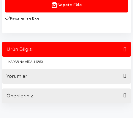
Sepete Ekle
Ürün Bilgisi
KARABİNA VİDALI 6*60
Yorumlar
Önerileriniz
Bu ürüne ilk yorumu siz yapın!
Bu ürünün fiyat bilgisi, resim, ürün açıklamalarında ve diğer
konularda yetersiz gördüğünüz noktaları öneri formunu
Yorum Yaz
kullanarak tarafımıza iletebilirsiniz.
Görüş ve önerileriniz için teşekkür ederiz.