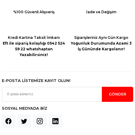
Ürün resmi kalitesiz, bozuk veya görüntülenemiyor.
%100 Güvenli Alışveriş
İade ve Değişim
Ürün açıklamasında eksik bilgiler bulunuyor.
Ürün bilgilerinde hatalar bulunuyor.
Ürün fiyatı diğer sitelerden daha pahalı.
Kredi Kartına Taksit İmkanı
Siparişleriniz Aynı Gün Kargo
Bu ürüne benzer farklı alternatifler olmalı.
Eft ile sipariş kolaylığı 0542 524
Yoğunluk Durumunda Azami 3
59 22 whatshaptan
İş Gününde Kargolanır!
Yazabilirsiniz!
E-POSTA LİSTEMİZE KAYIT OLUN!
Gönder
GÖNDER
SOSYAL MEDYADA BİZ