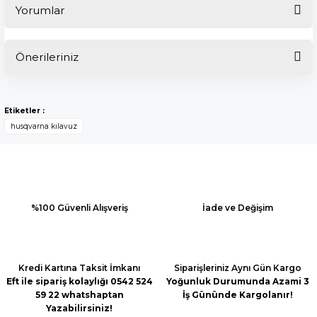
Yorumlar
Önerileriniz
Bu ürüne ilk yorumu siz yapın!
Bu ürünün fiyat bilgisi, resim, ürün açıklamalarında ve diğer
konularda yetersiz gördüğünüz noktaları öneri formunu
Yorum Yaz
Etiketler :
kullanarak tarafımıza iletebilirsiniz.
husqvarna kılavuz
Görüş ve önerileriniz için teşekkür ederiz.
Ürün resmi kalitesiz, bozuk veya görüntülenemiyor.
Ürün açıklamasında eksik bilgiler bulunuyor.
Ürün bilgilerinde hatalar bulunuyor.
%100 Güvenli Alışveriş
İade ve Değişim
Ürün fiyatı diğer sitelerden daha pahalı.
Bu ürüne benzer farklı alternatifler olmalı.
Kredi Kartına Taksit İmkanı
Siparişleriniz Aynı Gün Kargo
Eft ile sipariş kolaylığı 0542 524
Yoğunluk Durumunda Azami 3
59 22 whatshaptan
İş Gününde Kargolanır!
Yazabilirsiniz!