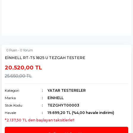
0 Puan - 0 Yorum
EİNHELL RT-TS 1825 U TEZGAH TESTERE
20.520,00 TL
25.650,00 TL
Kategori
YATAR TESTERELER
Marka
EİNHELL
Stok Kodu
TEZGHYT00003
Havale
19.699,20 TL (%4,00 havale indirimi)
*2.137,50 TL den başlayan taksitlerle!!