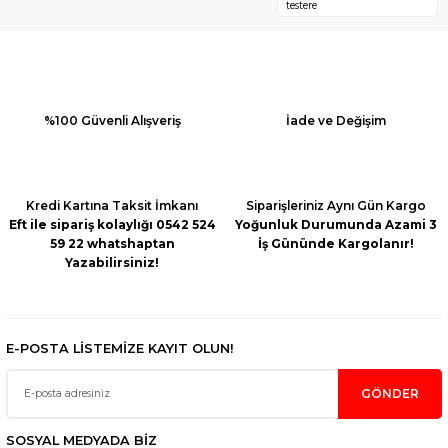
testere
konularda yetersiz
gördüğünüz
noktaları öneri
formunu
kullanarak
tarafımıza
%100 Güvenli Alışveriş
İade ve Değişim
iletebilirsiniz.
Görüş ve
önerileriniz için
teşekkür ederiz.
Kredi Kartına Taksit İmkanı
Siparişleriniz Aynı Gün Kargo
Eft ile sipariş kolaylığı 0542 524
Yoğunluk Durumunda Azami 3
Ürün resmi
59 22 whatshaptan
İş Gününde Kargolanır!
kalitesiz, bozuk
Yazabilirsiniz!
veya
görüntülenemiyor.
Ürün
açıklamasında
E-POSTA LİSTEMİZE KAYIT OLUN!
eksik bilgiler
bulunuyor.
GÖNDER
Ürün
bilgilerinde
hatalar
SOSYAL MEDYADA BİZ