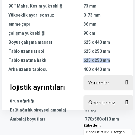
90 ° Maks. Kesim yüksekliği
73 mm
Yükseklik ayarı sonsuz
0-73 mm
emme çapı
36 mm
çalışma yüksekliği
90 cm
Boyut çalışma masası
625 x 440 mm
Tablo uzantısı sol
625 x 250 mm
Tablo uzatma hakkı
625 x 250 mm
Arka uzantı tablosu
400 x 440 mm
Yorumlar
lojistik ayrıntıları
ürün ağırlığı
33.4 kg
Önerileriniz
Bu ürüne ilk
Brüt ağırlık bireysel ambalaj
37 kg
yorumu siz yapın!
Bu ürünün fiyat
Ambalaj boyutları
770x580x410 mm
bilgisi, resim, ürün
Etiketler :
açıklamalarında
Yorum Yaz
einhell rt-ts 1825 u tezgah
ve diğer