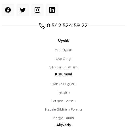
bulunuyor.
Ürün fiyatı diğer
sitelerden daha
pahalı.
0 542 524 59 22
Bu ürüne
benzer farklı
alternatifler
Üyelik
olmalı.
Yeni Üyelik
Üye Girişi
Şifremi Unuttum
Kurumsal
Gönder
Banka Bilgileri
İletişim
İletişim Formu
Havale Bildirim Formu
Kargo Takibi
Alışveriş