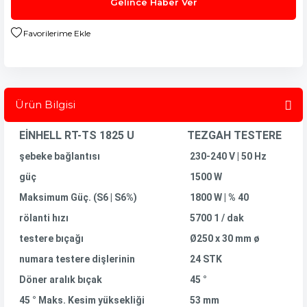
Gelince Haber Ver
Ürün Bilgisi
EİNHELL RT-TS 1825 U
TEZGAH TESTERE
şebeke bağlantısı
230-240 V | 50 Hz
güç
1500 W
Maksimum Güç. (S6 | S6%)
1800 W | % 40
rölanti hızı
5700 1 / dak
testere bıçağı
Ø250 x 30 mm ø
numara testere dişlerinin
24 STK
Döner aralık bıçak
45 °
45 ° Maks. Kesim yüksekliği
53 mm