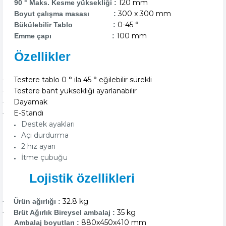
120 mm
90 ° Maks. Kesme yüksekliği :
300 x 300 mm
Boyut çalışma masası :
0-45 °
Bükülebilir Tablo :
100 mm
Emme çapı :
Özellikler
Testere tablo 0 ° ila 45 ° eğilebilir sürekli
·
Testere bant yüksekliği ayarlanabilir
·
Dayamak
·
E-Standı
·
Destek ayakları
Açı durdurma
2 hız ayarı
İtme çubuğu
Lojistik özellikleri
32.8 kg
Ürün ağırlığı :
·
35 kg
Brüt Ağırlık Bireysel ambalaj :
·
880x450x410 mm
Ambalaj boyutları :