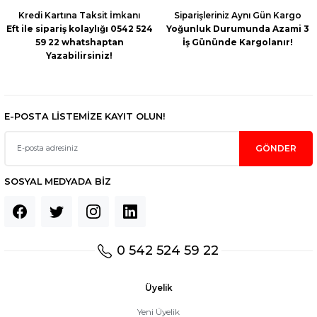
Kredi Kartına Taksit İmkanı
Siparişleriniz Aynı Gün Kargo
Eft ile sipariş kolaylığı 0542 524
Yoğunluk Durumunda Azami 3
Gönder
0.0 Puan - 0 Yorum
59 22 whatshaptan
İş Gününde Kargolanır!
Yazabilirsiniz!
EİNHELL 10 mm AHŞAP ŞERİT TESTERE BIÇAĞI RT-SB 250U
597,95 TL
E-POSTA LİSTEMİZE KAYIT OLUN!
GÖNDER
SOSYAL MEDYADA BİZ
0 542 524 59 22
Üyelik
Yeni Üyelik