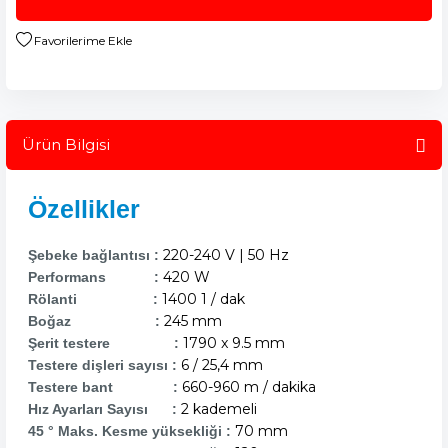
Ürün Bilgisi
Özellikler
220-240 V |
50 Hz
Şebeke bağlantısı :
420 W
Performans :
1400 1 / dak
Rölanti :
245 mm
Boğaz :
1790 x 9.5 mm
Şerit testere :
6 / 25,4 mm
Testere dişleri sayısı :
660-960 m / dakika
Testere bant :
2 kademeli
Hız Ayarları Sayısı :
70 mm
45 ° Maks. Kesme yüksekliği :