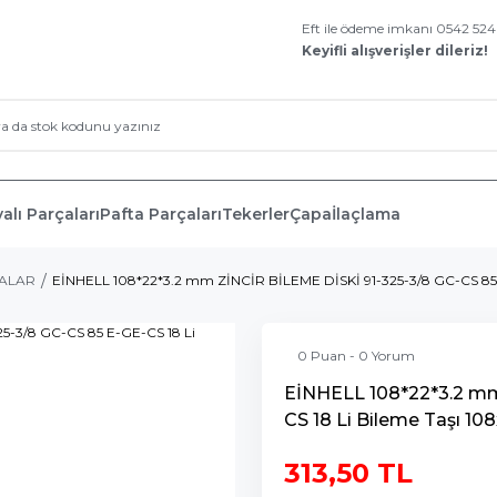
Eft ile ödeme imkanı 0542 52
Keyifli alışverişler dileriz!
alı Parçaları
Pafta Parçaları
Tekerler
Çapa
İlaçlama
ÇALAR
EİNHELL 108*22*3.2 mm ZİNCİR BİLEME DİSKİ 91-325-3/8 GC-CS 85 E
0 Puan - 0 Yorum
EİNHELL 108*22*3.2 mm
CS 18 Li Bileme Taşı 10
313,50 TL