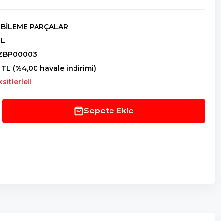
R BİLEME PARÇALAR
LL
ZBP00003
 TL (%4,00 havale indirimi)
itlerle!!
Sepete Ekle