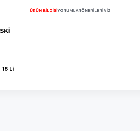
ÜRÜN BILGISI
YORUMLAR
ÖNERILERINIZ
SKİ
18 Li
onularda yetersiz gördüğünüz noktaları öneri formunu kullanarak tarafımı
Bu ürüne ilk yorumu siz yapın!
Yorum Yaz