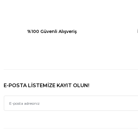
Ürün fiyatı diğer sitelerden daha pahalı.
Bu ürüne benzer farklı alternatifler olmalı.
%100 Güvenli Alışveriş
E-POSTA LİSTEMİZE KAYIT OLUN!