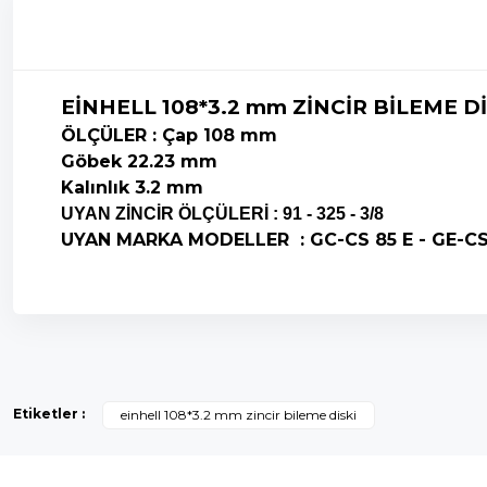
EİNHELL 108*3.2 mm ZİNCİR BİLEME Dİ
ÖLÇÜLER : Çap 108 mm
Göbek 22.23 mm
Kalınlık 3.2 mm
UYAN ZİNCİR ÖLÇÜLERİ : 91 - 325 - 3/8
UYAN MARKA MODELLER : GC-CS 85 E - GE-CS 
Bu ürünün fiyat bilgisi, resim, ürün açıklamalarında ve diğer k
Görüş ve önerileriniz için teşekkür ederiz.
Etiketler :
einhell 108*3.2 mm zincir bileme diski
Ürün resmi kalitesiz, bozuk veya görüntülenemiyor.
Ürün açıklamasında eksik bilgiler bulunuyor.
Ürün bilgilerinde hatalar bulunuyor.