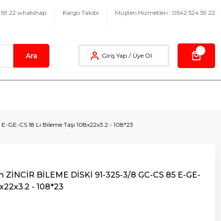
4 59 22 whatshap
Kargo Takibi
Müşteri Hizmetleri : 0542 524 59 22
Ara
Giriş Yap
/
Üye Ol
-GE-CS 18 Li Bileme Taşı 108x22x3.2 - 108*23
 ZİNCİR BİLEME DİSKİ 91-325-3/8 GC-CS 85 E-GE-
8x22x3.2 - 108*23