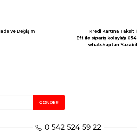
İade ve Değişim
Kredi Kartına Taksit 
Eft ile sipariş kolaylığı 0
whatshaptan Yazabili
Gönder
GÖNDER
0 542 524 59 22