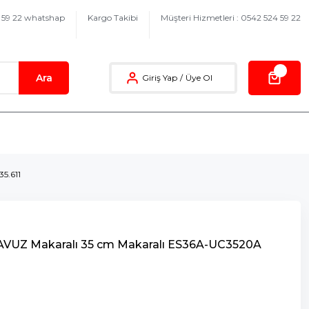
4 59 22 whatshap
Kargo Takibi
Müşteri Hizmetleri : 0542 524 59 22
Ara
Giriş Yap
/
Üye Ol
5.611
AVUZ Makaralı 35 cm Makaralı ES36A-UC3520A