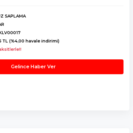
UZ SAPLAMA
AR
LV00017
5 TL (%4,00 havale indirimi)
ksitlerle!!
Gelince Haber Ver