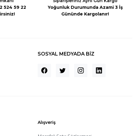
İmkanı
Siparişleriniz Aynı Gün Kargo
542 524 59 22
Yoğunluk Durumunda Azami 3 İş
rsiniz!
Gününde Kargolanır!
SOSYAL MEDYADA BİZ
Alışveriş