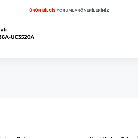
ÜRÜN BILGISI
YORUMLAR
ÖNERILERINIZ
alı
36A-UC3520A
onularda yetersiz gördüğünüz noktaları öneri formunu kullanarak tarafımı
Bu ürüne ilk yorumu siz yapın!
Yorum Yaz