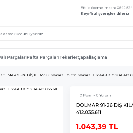
Eft ile ödeme imkanı 0542 52
Keyifli alışverişler dileriz!
alı Parçaları
Pafta Parçaları
Tekerler
Çapa
İlaçlama
DOLMAR 91-26 DİŞ KILAVUZ Makaralı 35 cm Makaralı ES36A-UC3520A 412.03
0 Puan - 0 Yorum
DOLMAR 91-26 DİŞ KIL
412.035.611
1.043,39 TL