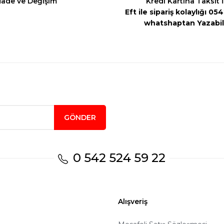
İade ve Değişim
Kredi Kartına Taksit 
Eft ile sipariş kolaylığı 0
whatshaptan Yazabili
Gönder
GÖNDER
0 542 524 59 22
Alışveriş