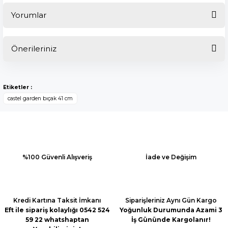
Yorumlar
Önerileriniz
Bu ürüne ilk yorumu siz yapın!
Bu ürünün fiyat bilgisi, resim, ürün açıklamalarında ve diğer
konularda yetersiz gördüğünüz noktaları öneri formunu
Yorum Yaz
Etiketler :
kullanarak tarafımıza iletebilirsiniz.
castel garden bıçak 41 cm
Görüş ve önerileriniz için teşekkür ederiz.
Ürün resmi kalitesiz, bozuk veya görüntülenemiyor.
Ürün açıklamasında eksik bilgiler bulunuyor.
Ürün bilgilerinde hatalar bulunuyor.
%100 Güvenli Alışveriş
İade ve Değişim
Ürün fiyatı diğer sitelerden daha pahalı.
Bu ürüne benzer farklı alternatifler olmalı.
Kredi Kartına Taksit İmkanı
Siparişleriniz Aynı Gün Kargo
Eft ile sipariş kolaylığı 0542 524
Yoğunluk Durumunda Azami 3
59 22 whatshaptan
İş Gününde Kargolanır!