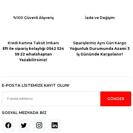
Ürün açıklamasında eksik bilgiler bulunuyor.
Ürün bilgilerinde hatalar bulunuyor.
%100 Güvenli Alışveriş
İade ve Değişim
Ürün fiyatı diğer sitelerden daha pahalı.
Bu ürüne benzer farklı alternatifler olmalı.
Kredi Kartına Taksit İmkanı
Siparişleriniz Aynı Gün Kargo
Eft ile sipariş kolaylığı 0542 524
Yoğunluk Durumunda Azami 3
59 22 whatshaptan
İş Gününde Kargolanır!
Yazabilirsiniz!
Gönder
E-POSTA LİSTEMİZE KAYIT OLUN!
GÖNDER
SOSYAL MEDYADA BİZ