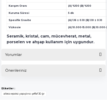
Karışım Oranı
(A) %100 (B) %100
Kuruma Süresi
5 dk
Spesifik Gravite
(A) 1.16 ± 0.10 (B) 1.10 ± 0.10
Vizkosie
(A) 10.000-15.000 (B) 10.000
Seramik, kristal, cam, mücevherat, metal,
porselen ve ahşap kullanım için uygundur.
Yorumlar
Önerileriniz
Bu ürüne ilk yorumu siz yapın!
Bu ürünün fiyat bilgisi, resim, ürün açıklamalarında ve diğer
konularda yetersiz gördüğünüz noktaları öneri formunu
Yorum Yaz
Etiketler :
kullanarak tarafımıza iletebilirsiniz.
alteco epoksi yapıştırıcı şeffaf 30 ğr
Görüş ve önerileriniz için teşekkür ederiz.
Ürün resmi kalitesiz, bozuk veya görüntülenemiyor.