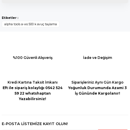
Bu ürünün fiyat bilgisi, resim, ürün açıklamalarında ve diğer
konularda yetersiz gördüğünüz noktaları öneri formunu
Yorum Yaz
Etiketler :
kullanarak tarafımıza iletebilirsiniz.
alpha tools a-ws 500 k avuç taşlama
Görüş ve önerileriniz için teşekkür ederiz.
Ürün resmi kalitesiz, bozuk veya görüntülenemiyor.
Ürün açıklamasında eksik bilgiler bulunuyor.
Ürün bilgilerinde hatalar bulunuyor.
%100 Güvenli Alışveriş
İade ve Değişim
Ürün fiyatı diğer sitelerden daha pahalı.
Bu ürüne benzer farklı alternatifler olmalı.
Kredi Kartına Taksit İmkanı
Siparişleriniz Aynı Gün Kargo
Eft ile sipariş kolaylığı 0542 524
Yoğunluk Durumunda Azami 3
59 22 whatshaptan
İş Gününde Kargolanır!
Yazabilirsiniz!
Gönder
E-POSTA LİSTEMİZE KAYIT OLUN!