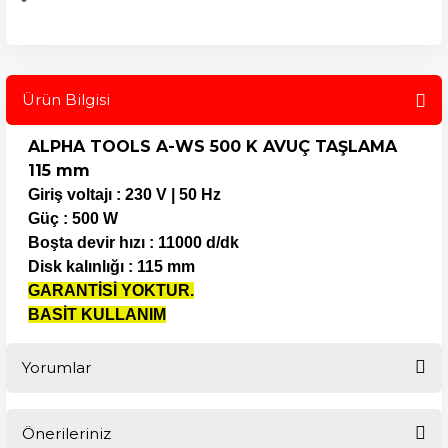
Ürün Bilgisi
ALPHA TOOLS A-WS 500 K AVUÇ TAŞLAMA
115 mm
Giriş voltajı : 230 V | 50 Hz
Güç : 500 W
Boşta devir hızı : 11000 d/dk
Disk kalınlığı : 115 mm
GARANTİSİ YOKTUR.
BASİT KULLANIM
Yorumlar
Önerileriniz
Bu ürüne ilk yorumu siz yapın!