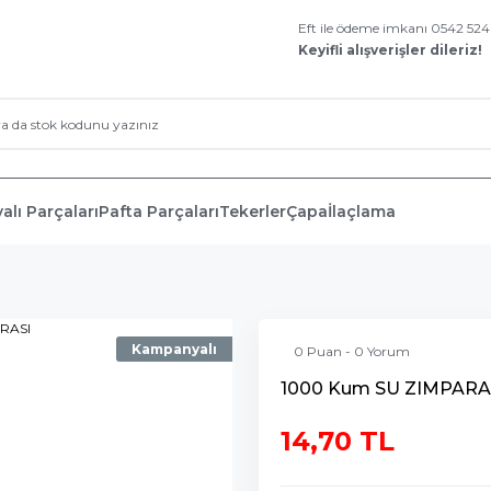
Eft ile ödeme imkanı 0542 52
Keyifli alışverişler dileriz!
alı Parçaları
Pafta Parçaları
Tekerler
Çapa
İlaçlama
Kampanyalı
0 Puan - 0 Yorum
1000 Kum SU ZIMPARA
14,70 TL