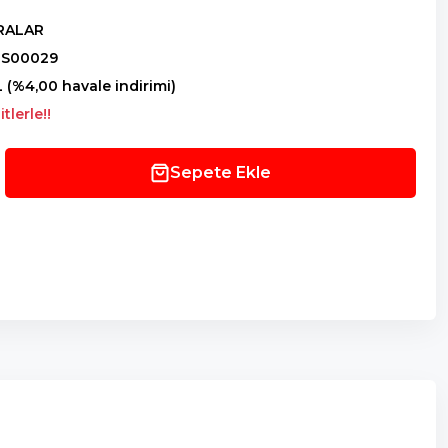
RALAR
MS00029
L (%4,00 havale indirimi)
tlerle!!
Sepete Ekle