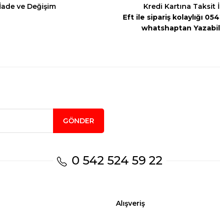
İade ve Değişim
Kredi Kartına Taksit 
Eft ile sipariş kolaylığı 0
whatshaptan Yazabili
Gönder
GÖNDER
0 542 524 59 22
Alışveriş