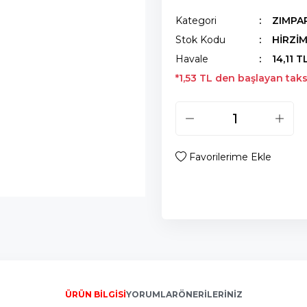
Kategori
ZIMPA
Stok Kodu
HİRZİ
Havale
14,11 T
*1,53 TL den başlayan taksi
ÜRÜN BILGISI
YORUMLAR
ÖNERILERINIZ