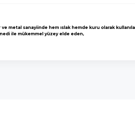
 ve metal sanayiinde hem ıslak hemde kuru olarak kullanılab
mesnedi ile mükemmel yüzey elde eden,
onularda yetersiz gördüğünüz noktaları öneri formunu kullanarak tarafımı
Bu ürüne ilk yorumu siz yapın!
Yorum Yaz