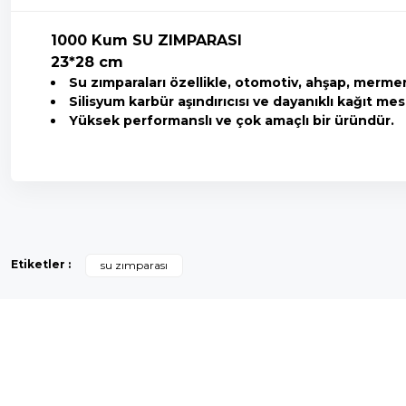
1000 Kum SU ZIMPARASI
23*28 cm
Su zımparaları özellikle, otomotiv, ahşap, mermer
Silisyum karbür aşındırıcısı ve dayanıklı kağıt 
Yüksek performanslı ve çok amaçlı bir üründür.
Bu ürünün fiyat bilgisi, resim, ürün açıklamalarında ve diğer k
Görüş ve önerileriniz için teşekkür ederiz.
Etiketler :
su zımparası
Ürün resmi kalitesiz, bozuk veya görüntülenemiyor.
Ürün açıklamasında eksik bilgiler bulunuyor.
Ürün bilgilerinde hatalar bulunuyor.
Ürün fiyatı diğer sitelerden daha pahalı.
Bu ürüne benzer farklı alternatifler olmalı.