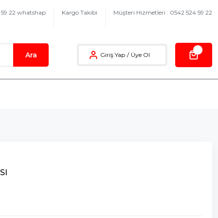
4 59 22 whatshap
Kargo Takibi
Müşteri Hizmetleri : 0542 524 59 22
Ara
Giriş Yap
/
Üye Ol
SI