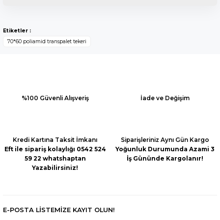
Bu ürünün fiyat bilgisi, resim, ürün açıklamalarında ve diğer
konularda yetersiz gördüğünüz noktaları öneri formunu
Yorum Yaz
Etiketler :
kullanarak tarafımıza iletebilirsiniz.
70*60 poliamid transpalet tekeri
Görüş ve önerileriniz için teşekkür ederiz.
Ürün resmi kalitesiz, bozuk veya görüntülenemiyor.
Ürün açıklamasında eksik bilgiler bulunuyor.
Ürün bilgilerinde hatalar bulunuyor.
%100 Güvenli Alışveriş
İade ve Değişim
Ürün fiyatı diğer sitelerden daha pahalı.
Bu ürüne benzer farklı alternatifler olmalı.
Kredi Kartına Taksit İmkanı
Siparişleriniz Aynı Gün Kargo
Eft ile sipariş kolaylığı 0542 524
Yoğunluk Durumunda Azami 3
59 22 whatshaptan
İş Gününde Kargolanır!
Yazabilirsiniz!
Gönder
E-POSTA LİSTEMİZE KAYIT OLUN!