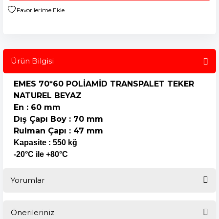
Ürün Bilgisi
EMES 70*60 POLİAMİD
TRANSPALET
TEKER
NATUREL BEYAZ
En : 60 mm
Dış Çapı Boy : 70 mm
Rulman Çapı : 47 mm
Kapasite : 550 kğ
-20°C ile +80°C
Yorumlar
Önerileriniz
Bu ürüne ilk yorumu siz yapın!