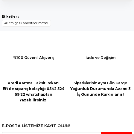
Bu ürünün fiyat bilgisi, resim, ürün açıklamalarında ve diğer
konularda yetersiz gördüğünüz noktaları öneri formunu
Yorum Yaz
Etiketler :
kullanarak tarafımıza iletebilirsiniz.
40 cm gazlı amortisör mafsal
Görüş ve önerileriniz için teşekkür ederiz.
Ürün resmi kalitesiz, bozuk veya görüntülenemiyor.
Ürün açıklamasında eksik bilgiler bulunuyor.
Ürün bilgilerinde hatalar bulunuyor.
%100 Güvenli Alışveriş
İade ve Değişim
Ürün fiyatı diğer sitelerden daha pahalı.
Bu ürüne benzer farklı alternatifler olmalı.
Kredi Kartına Taksit İmkanı
Siparişleriniz Aynı Gün Kargo
Eft ile sipariş kolaylığı 0542 524
Yoğunluk Durumunda Azami 3
59 22 whatshaptan
İş Gününde Kargolanır!
Yazabilirsiniz!
Gönder
E-POSTA LİSTEMİZE KAYIT OLUN!