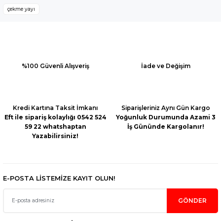
kullanarak tarafımıza iletebilirsiniz.
çekme yayı
Görüş ve önerileriniz için teşekkür ederiz.
Ürün resmi kalitesiz, bozuk veya görüntülenemiyor.
Ürün açıklamasında eksik bilgiler bulunuyor.
Ürün bilgilerinde hatalar bulunuyor.
%100 Güvenli Alışveriş
İade ve Değişim
Ürün fiyatı diğer sitelerden daha pahalı.
Bu ürüne benzer farklı alternatifler olmalı.
Kredi Kartına Taksit İmkanı
Siparişleriniz Aynı Gün Kargo
Eft ile sipariş kolaylığı 0542 524
Yoğunluk Durumunda Azami 3
59 22 whatshaptan
İş Gününde Kargolanır!
Yazabilirsiniz!
Gönder
E-POSTA LİSTEMİZE KAYIT OLUN!
GÖNDER