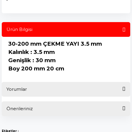
Ürün Bilgisi
30-200 mm ÇEKME YAYI 3.5 mm
Kalınlık : 3.5 mm
Genişlik : 30 mm
Boy 200 mm 20 cm
Yorumlar
Önerileriniz
Bu ürüne ilk yorumu siz yapın!
Bu ürünün fiyat bilgisi, resim, ürün açıklamalarında ve diğer
konularda yetersiz gördüğünüz noktaları öneri formunu
Yorum Yaz
Etiketler :