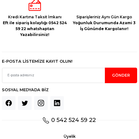
Bu ürüne benzer farklı alternatifler olmalı.
Kredi Kartına Taksit İmkanı
Siparişleriniz Aynı Gün Kargo
Eft ile sipariş kolaylığı 0542 524
Yoğunluk Durumunda Azami 3
59 22 whatshaptan
İş Gününde Kargolanır!
Yazabilirsiniz!
Gönder
E-POSTA LİSTEMİZE KAYIT OLUN!
GÖNDER
SOSYAL MEDYADA BİZ
0 542 524 59 22
Üyelik