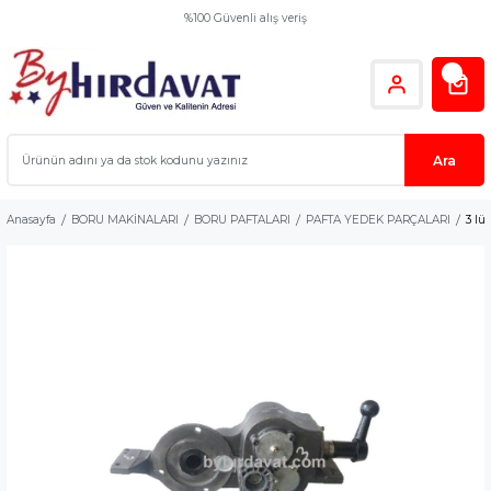
%100 Güvenli alış veriş
Ara
Anasayfa
BORU MAKİNALARI
BORU PAFTALARI
PAFTA YEDEK PARÇALARI
3 l