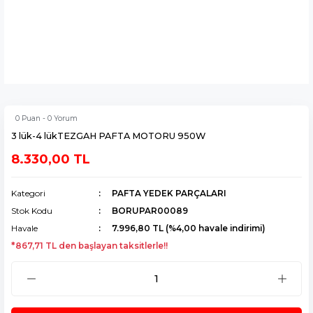
0 Puan - 0 Yorum
3 lük-4 lükTEZGAH PAFTA MOTORU 950W
8.330,00 TL
Kategori
PAFTA YEDEK PARÇALARI
Stok Kodu
BORUPAR00089
Havale
7.996,80 TL (%4,00 havale indirimi)
*867,71 TL den başlayan taksitlerle!!