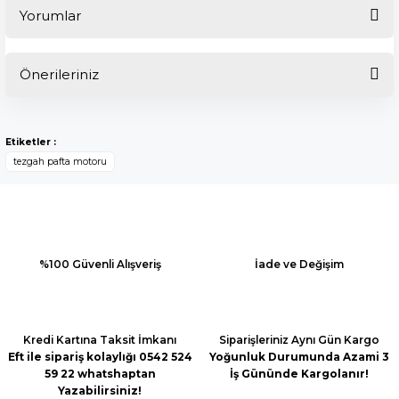
Yorumlar
Önerileriniz
Bu ürüne ilk yorumu siz yapın!
Bu ürünün fiyat bilgisi, resim, ürün açıklamalarında ve diğer
konularda yetersiz gördüğünüz noktaları öneri formunu
Yorum Yaz
Etiketler :
kullanarak tarafımıza iletebilirsiniz.
tezgah pafta motoru
Görüş ve önerileriniz için teşekkür ederiz.
Ürün resmi kalitesiz, bozuk veya görüntülenemiyor.
Ürün açıklamasında eksik bilgiler bulunuyor.
Ürün bilgilerinde hatalar bulunuyor.
%100 Güvenli Alışveriş
İade ve Değişim
Ürün fiyatı diğer sitelerden daha pahalı.
Bu ürüne benzer farklı alternatifler olmalı.
Kredi Kartına Taksit İmkanı
Siparişleriniz Aynı Gün Kargo
Eft ile sipariş kolaylığı 0542 524
Yoğunluk Durumunda Azami 3
59 22 whatshaptan
İş Gününde Kargolanır!
Yazabilirsiniz!