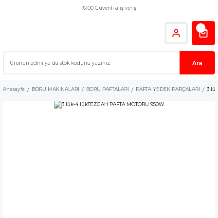
%100 Güvenli alış veriş
Ara
Anasayfa
BORU MAKİNALARI
BORU PAFTALARI
PAFTA YEDEK PARÇALARI
3 l