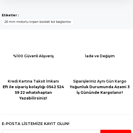
Bu ürünün fiyat bilgisi, resim, ürün açıklamalarında ve diğer
konularda yetersiz gördüğünüz noktaları öneri formunu
Yorum Yaz
Etiketler :
kullanarak tarafımıza iletebilirsiniz.
26 mm motorlu tırpan bisiklet kol bağlantısı
Görüş ve önerileriniz için teşekkür ederiz.
Ürün resmi kalitesiz, bozuk veya görüntülenemiyor.
Ürün açıklamasında eksik bilgiler bulunuyor.
Ürün bilgilerinde hatalar bulunuyor.
%100 Güvenli Alışveriş
İade ve Değişim
Ürün fiyatı diğer sitelerden daha pahalı.
Bu ürüne benzer farklı alternatifler olmalı.
Kredi Kartına Taksit İmkanı
Siparişleriniz Aynı Gün Kargo
Eft ile sipariş kolaylığı 0542 524
Yoğunluk Durumunda Azami 3
59 22 whatshaptan
İş Gününde Kargolanır!
Yazabilirsiniz!
Gönder
E-POSTA LİSTEMİZE KAYIT OLUN!