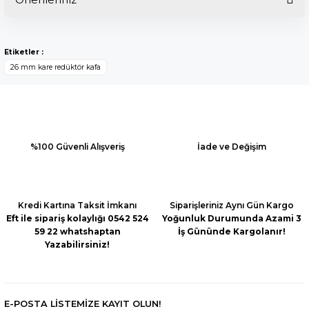
Bu ürüne ilk yorumu siz yapın!
Bu ürünün fiyat bilgisi, resim, ürün açıklamalarında ve diğer
konularda yetersiz gördüğünüz noktaları öneri formunu
Yorum Yaz
Etiketler :
kullanarak tarafımıza iletebilirsiniz.
26 mm kare redüktör kafa
Görüş ve önerileriniz için teşekkür ederiz.
Ürün resmi kalitesiz, bozuk veya görüntülenemiyor.
Ürün açıklamasında eksik bilgiler bulunuyor.
Ürün bilgilerinde hatalar bulunuyor.
%100 Güvenli Alışveriş
İade ve Değişim
Ürün fiyatı diğer sitelerden daha pahalı.
Bu ürüne benzer farklı alternatifler olmalı.
Kredi Kartına Taksit İmkanı
Siparişleriniz Aynı Gün Kargo
Eft ile sipariş kolaylığı 0542 524
Yoğunluk Durumunda Azami 3
59 22 whatshaptan
İş Gününde Kargolanır!
Yazabilirsiniz!
Gönder
E-POSTA LİSTEMİZE KAYIT OLUN!